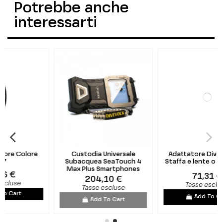
Potrebbe anche
interessarti
e
Custodia Universale
Adattatore Divevolk per
Subacquea SeaTouch 4
Staffa e lente o filtro M67
Max Plus Smartphones
71,31 €
204,10 €
Tasse escluse
Tasse escluse
Add To Cart
Add To Cart