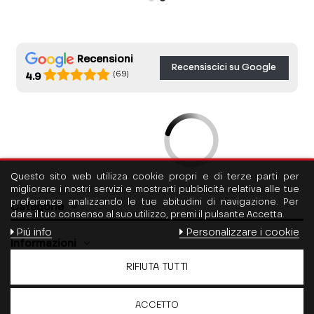
Recensioni
Recensiscici su Google
(69)
4.9
Questo sito web utilizza cookie propri e di terze parti per
migliorare i nostri servizi e mostrarti pubblicità relativa alle tue
preferenze analizzando le tue abitudini di navigazione. Per
Categorie
dare il tuo consenso al suo utilizzo, premi il pulsante Accetta.
Piú info
Personalizzare i cookie
Informazioni
RIFIUTA TUTTI
Contattaci
ACCETTO