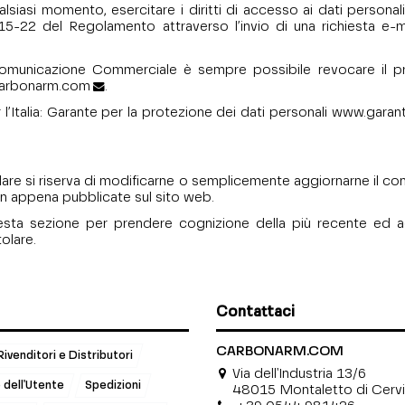
alsiasi momento, esercitare i diritti di accesso ai dati personali,
 15-22 del Regolamento attraverso l’invio di una richiesta e-mai
e Comunicazione Commerciale è sempre possibile revocare il pr
arbonarm.com
.
r l’Italia: Garante per la protezione dei dati personali
www.garante
olare si riserva di modificarne o semplicemente aggiornarne il co
 non appena pubblicate sul sito web.
ità questa sezione per prendere cognizione della più recente 
tolare.
Contattaci
CARBONARM.COM
Rivenditori e Distributori
Via dell'Industria 13/6
dell'Utente
Spedizioni
48015 Montaletto di Cervia 