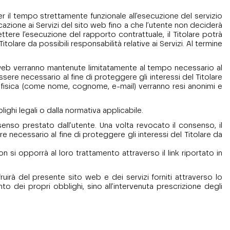
 per il tempo strettamente funzionale all'esecuzione del servizio
icazione ai Servizi del sito web fino a che l’utente non deciderà
ettere l’esecuzione del rapporto contrattuale, il Titolare potrà
olare da possibili responsabilità relative ai Servizi. Al termine
ito web verranno mantenute limitatamente al tempo necessario al
sere necessario al fine di proteggere gli interessi del Titolare
na fisica (come nome, cognome, e-mail) verranno resi anonimi e
lighi legali o dalla normativa applicabile.
nsenso prestato dall’utente. Una volta revocato il consenso, il
re necessario al fine di proteggere gli interessi del Titolare da
n si opporrà al loro trattamento attraverso il link riportato in
ruirà del presente sito web e dei servizi forniti attraverso lo
o dei propri obblighi, sino all’intervenuta prescrizione degli