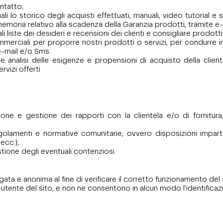
ntatto;
 lo storico degli acquisti effettuati, manuali, video tutorial e s
emoria relativo alla scadenza della Garanzia prodotti, tramite e
 liste dei desideri e recensioni dei clienti e consigliare prodott
merciali per proporre nostri prodotti o servizi, per condurre in
 e-mail e/o Sms.
e analisi delle esigenze e propensioni di acquisto della cliente
vizi offerti
azione e gestione dei rapporti con la clientela e/o di fornitura
egolamenti e normative comunitarie, ovvero disposizioni impart
 ecc.);
gestione degli eventuali contenziosi.
a e anonima al fine di verificare il corretto funzionamento del si
-utente del sito, e non ne consentono in alcun modo l’identificaz