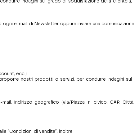
condurre indagini sul grado di soddisfazione della clientela,
ce ad ogni e-mail di Newsletter oppure inviare una comunicazione
account, ecc.)
proporre nostri prodotti o servizi, per condurre indagini sul
l, Indirizzo geografico (Via/Piazza, n. civico, CAP, Città,
lle “Condizioni di vendita”, inoltre: