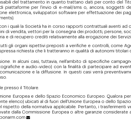
sabili del trattamento in quanto trattano dati per conto del Titol
 di piattaforme per l’invio di e-mail/sms o, ancora, soggetti d
ione elettronica, sviluppatori software per effettuazione dei p
ments).
n i quali la Società ha in corso rapporti contrattuali aventi ad og
i di vendita, vettori per la consegna dei prodotti, persone, soci
aria e di recupero crediti relativamente alla erogazione dei Servizi,
 gli organi ispettivi preposti a verifiche e controlli, come Agen
ressa richiesta che li tratteranno in qualità di autonomi titolari d
usione. In alcuni casi, tuttavia, nell’ambito di specifiche camp
otografiche e audio-video) con la finalità di partecipare ad even
omunicazione e la diffusione. In questi casi verrà preventivam
nso.
e presso il Titolare.
 dell’Unione Europea e dello Spazio Economico Europeo. Qualora per
edente elenco) ubicati al di fuori dell’Unione Europea o dello Spa
 rispetto della normativa applicabile. Pertanto, i trasferimenti v
ovate dalla Commissione Europea o altre garanzie considerate ad
rbonarm.com