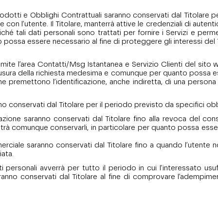
zi/Prodotti e Obblighi Contrattuali saranno conservati dal Titolare
con l’utente. Il Titolare, manterrà attive le credenziali di autent
ché tali dati personali sono trattati per fornire i Servizi e perm
ossa essere necessario al fine di proteggere gli interessi del Tit
 tramite l’area Contatti/Msg Istantanea e Servizio Clienti del s
 chiusura della richiesta medesima e comunque per quanto possa es
i che premettono l’identificazione, anche indiretta, di una perso
anno conservati dal Titolare per il periodo previsto da specifici obb
ofilazione saranno conservati dal Titolare fino alla revoca del co
ma potrà comunque conservarli, in particolare per quanto possa esse
erciale saranno conservati dal Titolare fino a quando l’utente no
ata.
personali avverrà per tutto il periodo in cui l’interessato usuf
anno conservati dal Titolare al fine di comprovare l’adempiment