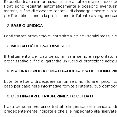
Raccolta di dati e informazioni al fine di tutelare la sicurezza d
I dati sono registrati automaticamente e possono eventualme
materia, al fine di bloccare tentativi di danneggiamento al si
per l’identificazione o la profilazione dell’utente e vengono c
BASE GIURIDICA
I dati trattati attraverso questo sito web ed i servizi messi a
MODALITA’ DI TRATTAMENTO
Il trattamento dei dati personali sarà sempre improntato ai
organizzative al fine di garantire un livello di protezione adegu
NATURA OBBLIGATORIA O FACOLTATIVA DEL CONFERI
L’utente è libero di decidere se fornire o non fornire i propri
caso per caso nelle informative fornite all’utente, può comportare
DESTINATARI E TRASFERIMENTO DEI DATI
I dati personali verranno trattati dal personale incaricato 
precedentemente indicate e che si è impegnato alla riservate