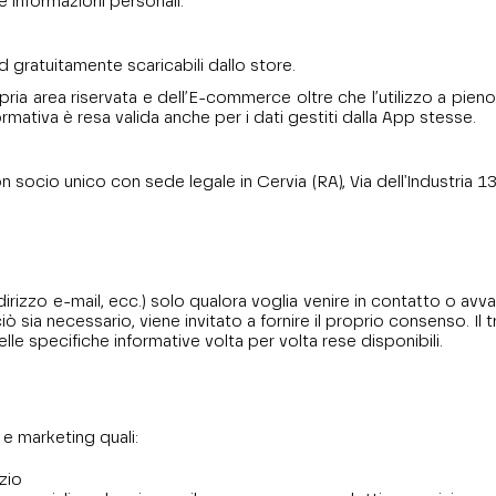
e informazioni personali.
 gratuitamente scaricabili dallo store.
 area riservata e dell’E-commerce oltre che l’utilizzo a pieno d
mativa è resa valida anche per i dati gestiti dalla App stesse.
 con socio unico con sede legale in Cervia (RA), Via dell'Industria 
rizzo e-mail, ecc.) solo qualora voglia venire in contatto o avvaler
iò sia necessario, viene invitato a fornire il proprio consenso. Il 
elle specifiche informative volta per volta rese disponibili.
 e marketing quali:
izio