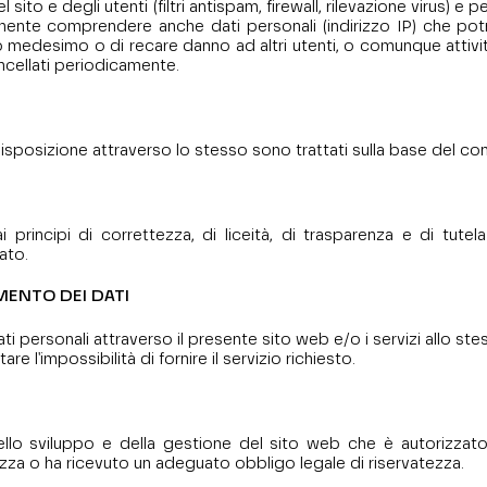
el sito e degli utenti (filtri antispam, firewall, rilevazione virus
nte comprendere anche dati personali (indirizzo IP) che potre
to medesimo o di recare danno ad altri utenti, o comunque attività
ancellati periodicamente.
 disposizione attraverso lo stesso sono trattati sulla base del co
 principi di correttezza, di liceità, di trasparenza e di tutel
ato.
MENTO DEI DATI
 dati personali attraverso il presente sito web e/o i servizi allo 
 l'impossibilità di fornire il servizio richiesto.
dello sviluppo e della gestione del sito web che è autorizzato 
zza o ha ricevuto un adeguato obbligo legale di riservatezza.