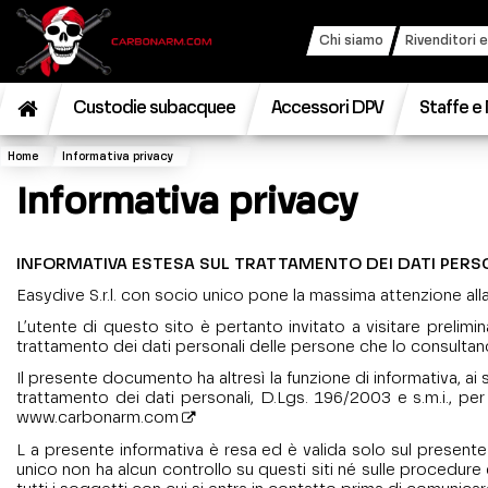
Chi siamo
Rivenditori e
Custodie subacquee
Accessori DPV
Staffe e 
Home
Informativa privacy
Informativa privacy
INFORMATIVA ESTESA SUL TRATTAMENTO DEI DATI PERS
Easydive S.r.l. con socio unico pone la massima attenzione alla r
L’utente di questo sito è pertanto invitato a visitare prelim
trattamento dei dati personali delle persone che lo consultan
Il presente documento ha altresì la funzione di informativa, a
trattamento dei dati personali, D.Lgs. 196/2003 e s.m.i., per 
www.carbonarm.com
L a presente informativa è resa ed è valida solo sul presente s
unico non ha alcun controllo su questi siti né sulle procedure 