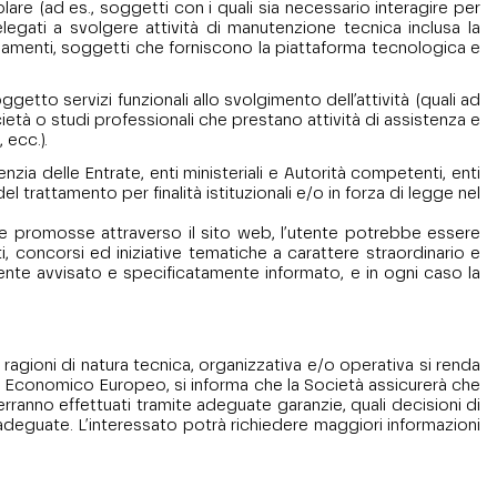
are (ad es., soggetti con i quali sia necessario interagire per
elegati a svolgere attività di manutenzione tecnica inclusa la
agamenti, soggetti che forniscono la piattaforma tecnologica e
getto servizi funzionali allo svolgimento dell’attività (quali ad
età o studi professionali che prestano attività di assistenza e
 ecc.).
zia delle Entrate, enti ministeriali e Autorità competenti, enti
el trattamento per finalità istituzionali e/o in forza di legge nel
agne promosse attraverso il sito web, l’utente potrebbe essere
ti, concorsi ed iniziative tematiche a carattere straordinario e
ente avvisato e specificatamente informato, e in ogni caso la
 ragioni di natura tecnica, organizzativa e/o operativa si renda
zio Economico Europeo, si informa che la Società assicurerà che
erranno effettuati tramite adeguate garanzie, quali decisioni di
eguate. L’interessato potrà richiedere maggiori informazioni