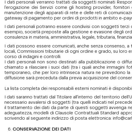
I dati personali verranno trattati da soggetti nominati Respon
l'erogazione dei Servizi come gli hosting provider, fornitori
manutenzione degli apparati di rete e delle reti di comunicaz
gateway di pagamento per ordini di prodotti in ambito e-pay
I dati personali potranno essere condivisi con soggetti terzi co
esempio, società preposte alla gestione e evasione degli ordin
consulenza in materia, amministrativa, legale, tributaria, finanzi
I dati possono essere comunicati, anche senza consenso, a tutti
locali, Commissioni tributarie di ogni ordine e grado, su loro esp
corso di indagini e controlli.
I dati personali non sono destinati alla pubblicazione o diff
chiamato a rilasciare i suoi dati (tra i quali anche immagini f
temporaneo, che per loro intrinseca natura ne prevedono la c
diffusione sarà preceduta dalla previa acquisizione del conse
La lista completa dei responsabili esterni nominati è disponibil
I dati saranno trattati dal Titolare all’interno del territorio
necessario avvalersi di soggetti (tra quelli indicati nel prec
il trattamento dei dati da parte di questi soggetti avvenga nel
adeguatezza, modelli di Clausole Contrattuali Standard appr
scrivendo al seguente indirizzo di posta elettronica:
info@ca
CONSERVAZIONE DEI DATI