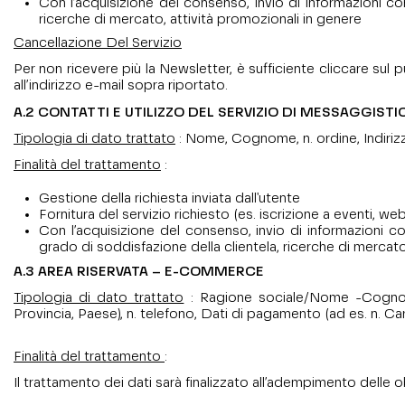
Con l’acquisizione del consenso, invio di informazioni co
ricerche di mercato, attività promozionali in genere
Cancellazione Del Servizio
Per non ricevere più la Newsletter, è sufficiente cliccare sul 
all’indirizzo e-mail sopra riportato.
A.2 CONTATTI E UTILIZZO DEL SERVIZIO DI MESSAGGIST
Tipologia di dato trattato
: Nome, Cognome, n. ordine, Indiri
Finalità del trattamento
:
Gestione della richiesta inviata dall'utente
Fornitura del servizio richiesto (es. iscrizione a eventi, we
Con l’acquisizione del consenso, invio di informazioni co
grado di soddisfazione della clientela, ricerche di mercato
A.3 AREA RISERVATA – E-COMMERCE
Tipologia di dato trattato
: Ragione sociale/Nome -Cognome, 
Provincia, Paese), n. telefono, Dati di pagamento (ad es. n. Ca
Finalità del trattamento
:
Il trattamento dei dati sarà finalizzato all’adempimento delle ob