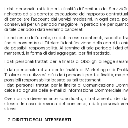
I dati personali trattati per la finalità di Fornitura dei Servi
richiesto ed alla corretta esecuzione del rapporto contrattuale 
di cancellare l’account dai Servizi medesimi. In ogni caso, poi
conservarli per un periodo maggiore, in particolare per quanto p
di tale periodo i dati verranno cancellati.
Le richieste dell’utente, e i dati in esse contenuti, raccolte
fine di consentire al Titolare l’identificazione della corretta
da possibili responsabilità. Al termine di tale periodo i dat
mantenuti, in forma di dati aggregati, per fini statistici.
I dati personali trattati per la finalità di Obblighi di legge sar
I dati personali trattati per le finalità di Marketing e di Pr
Titolare non utilizzerà più i dati personali per tali finalità, 
possibili responsabilità basate su tali trattamenti.
I dati personali trattati per la finalità di Comunicazione Comm
calce ad ognuna delle e-mail di informazione Commerciale invi
Ove non sia diversamente specificato, il trattamento dei dati 
stesso. In caso di revoca del consenso, i dati personali verr
stessi.
DIRITTI DEGLI INTERESSATI