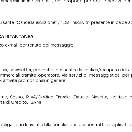
mmerciali anche via email, per proporre prodotti o servizi, per 
pulsante "Cancella iscrizione” / ”Dis-inscriviti” presente in cal
ICA ISTANTANEA
zzo e-mail, contenuto del messaggio
binar, newsletter, preventivi, consentire la verifica/recupero dell’
mmerciali tramite operatore, via servizi di messaggistica, per 
, attività promozionali in genere.
Sesso, P.IVA/Codice Fiscale, Data di Nascita, Indirizzo e-mai
rta di Credito, IBAN)
bligazioni derivanti dalla conclusione dei contratti disciplinati da