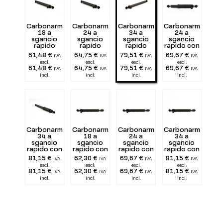
Carbonarm
Carbonarm
Carbonarm
Carbonarm
18 a
24 a
34 a
24 a
sgancio
sgancio
sgancio
sgancio
rapido
rapido
rapido
rapido con
impugnatura
61,48 €
64,75 €
79,51 €
69,67 €
IVA
IVA
IVA
IVA
escl.
escl.
escl.
escl.
61,48 €
64,75 €
79,51 €
69,67 €
IVA
IVA
IVA
IVA
incl.
incl.
incl.
incl.
Carbonarm
Carbonarm
Carbonarm
Carbonarm
34 a
18 a
24 a
34 a
sgancio
sgancio
sgancio
sgancio
rapido con
rapido con
rapido con
rapido con
impugnatura
terminale
terminale
terminale
81,15 €
62,30 €
69,67 €
81,15 €
IVA
IVA
IVA
IVA
UN
UN
UN
escl.
escl.
escl.
escl.
81,15 €
62,30 €
69,67 €
81,15 €
IVA
IVA
IVA
IVA
incl.
incl.
incl.
incl.