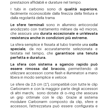
prestazioni affidabili e durature nel tempo.
I tubi in carbonio sono di
qualità superiore
,
facilmente riconoscibile dalla finezza della finitura e
dalla regolarità della trama.
Le sfere terminali
sono in alluminio anticorodal
anodizzato con trattamento militare da 40 micron,
che assicura una
durata eccezionale e un’elevata
resistenza anche in condizioni più estreme.
La sfera semplice è fissata al tubo tramite una
colla
speciale
, da noi accuratamente selezionata e
testata nel tempo, che
garantisce una tenuta
perfetta e duratura.
La sfera con sistema a sgancio rapido può
essere rimossa dal braccio
, permettendo di
utilizzare accessori come flash e illuminatori a mano
libera in modo semplice e veloce.
Le sfere da 2,5 cm (1”), compatibili con tutte le clip
Carbonarm e con la maggior parte degli accessori
di altri marchi, sono dotate di o-ring che assicura
un grip ottimale con le clip. Grazie al sistema
modulare Carbonarm composto da clip, sfere e
accessori, l’attrezzatura può essere configurata e