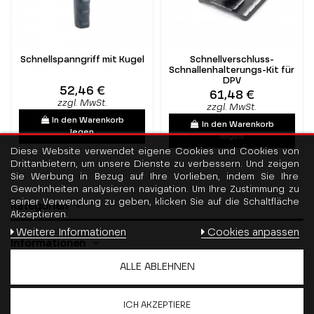
Schnellspanngriff mit Kugel
Schnellverschluss-
Schnallenhalterungs-Kit für
DPV
52,46 €
61,48 €
zzgl. MwSt.
zzgl. MwSt.
In den Warenkorb
In den Warenkorb
legen
legen
Diese Website verwendet eigene Cookies und Cookies von
Drittanbietern, um unsere Dienste zu verbessern. Und zeigen
Sie Werbung in Bezug auf Ihre Vorlieben, indem Sie Ihre
Gewohnheiten analysieren navigation. Um Ihre Zustimmung zu
seiner Verwendung zu geben, klicken Sie auf die Schaltfläche
Kategorien
Akzeptieren.
Weitere Informationen
Cookies anpassen
Informationen
ALLE ABLEHNEN
Kontaktiere uns
ICH AKZEPTIERE