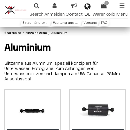
0
DE
Search
Anmelden
Contact
Warenkorb
Menu
Einzelhändler oder Distributoren
Wartung und Garantie
Versand
FAQ
Startseite
Einzelne Arme
Aluminium
Aluminium
Blitzarme aus Aluminium, speziell konzipiert für
Unterwasser-Fotografie. Zum Anbringen von
Unterwasserblitzen und -lampen am UW Gehäuse. 25Mm
Anschlussball.