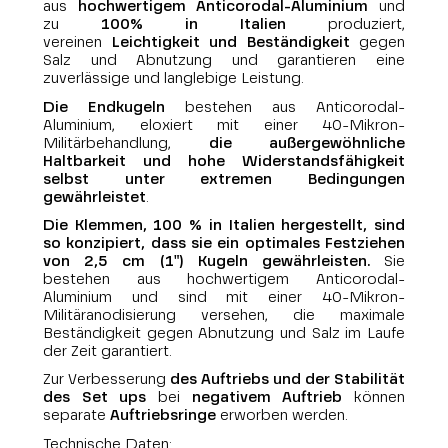
aus
hochwertigem Anticorodal-Aluminium
und
zu
100% in Italien
produziert,
vereinen
Leichtigkeit und Beständigkeit
gegen
Salz und Abnutzung und garantieren eine
zuverlässige und langlebige Leistung.
Die Endkugeln
bestehen aus Anticorodal-
Aluminium, eloxiert mit einer 40-Mikron-
Militärbehandlung,
die außergewöhnliche
Haltbarkeit und hohe Widerstandsfähigkeit
selbst unter extremen Bedingungen
gewährleistet
.
Die Klemmen, 100 % in Italien hergestellt, sind
so konzipiert, dass sie ein optimales Festziehen
von 2,5 cm (1") Kugeln gewährleisten.
Sie
bestehen aus hochwertigem Anticorodal-
Aluminium und sind mit einer 40-Mikron-
Militäranodisierung versehen, die maximale
Beständigkeit gegen Abnutzung und Salz im Laufe
der Zeit garantiert.
Zur Verbesserung
des Auftriebs und der Stabilität
des S
et ups
bei
negativem Auftrieb
können
separate
Auftriebsringe
erworben werden.
Technische Daten: