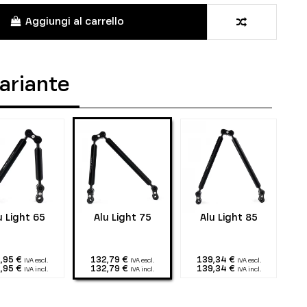
Aggiungi al carrello
variante
u Light 65
Alu Light 75
Alu Light 85
,95 €
132,79 €
139,34 €
IVA escl.
IVA escl.
IVA escl.
,95 €
132,79 €
139,34 €
IVA incl.
IVA incl.
IVA incl.