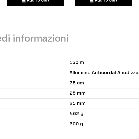
Add To Cart
Add To Cart
edi informazioni
150 m
Alluminio Anticordal Anodizz
75 cm
25 mm
25 mm
462 g
300 g