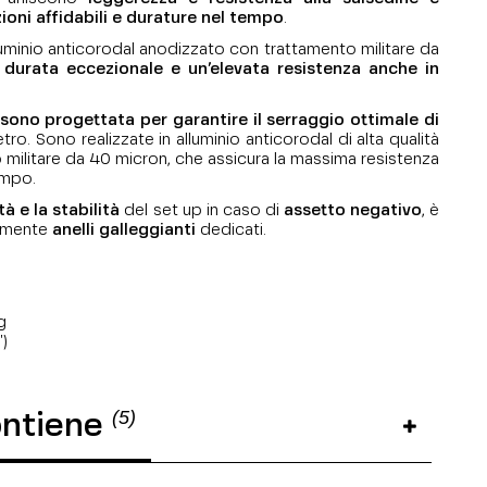
ioni affidabili e durature nel tempo
.
uminio anticorodal anodizzato con trattamento militare da
a
durata eccezionale e un’elevata resistenza anche in
 sono progettata per garantire il serraggio ottimale di
ro. Sono realizzate in alluminio anticorodal di alta qualità
militare da 40 micron, che assicura la massima resistenza
tempo.
tà e la stabilità
del set up in caso di
assetto negativo
, è
tamente
anelli galleggianti
dedicati.
g
")
(5)
ontiene