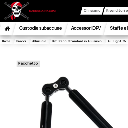
Chi siamo
Rivenditori e
Custodie subacquee
Accessori DPV
Staffe e 
Home
Bracci
Alluminio
Kit Bracci Standard in Alluminio
Alu Light 75
Pacchetto