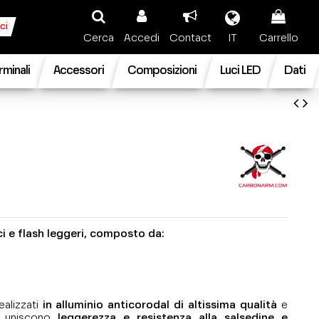
ci
Cerca
Accedi
Contact
IT
Carrello
rminali
Accessori
Composizioni
Luci LED
Dati
i e flash leggeri, composto da:
ealizzati
in alluminio anticorodal di altissima qualità
e
, uniscono
leggerezza e resistenza alla salsedine e