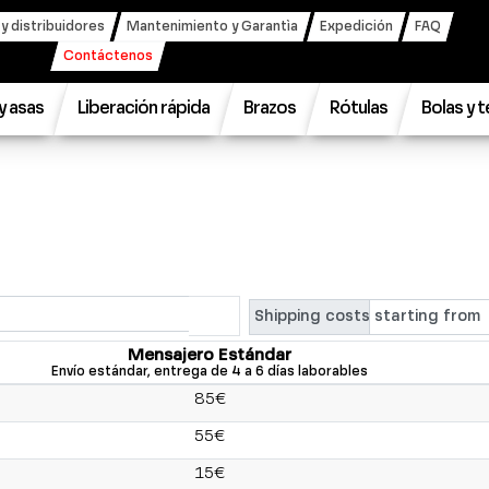
 distribuidores
Mantenimiento y Garantìa
Expedición
FAQ
Contáctenos
 y asas
Liberación rápida
Brazos
Rótulas
Bolas y 
Shipping costs
Mensajero Estándar
Envío estándar, entrega de 4 a 6 días laborables
85€
55€
15€