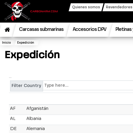
Quienes somos
Revendedores y
Carcasas submarinas
Accesorios DPV
Pletinas
Inicio
Expedición
Expedición
...
Filter Country
AF
Afganistán
AL
Albania
DE
Alemania