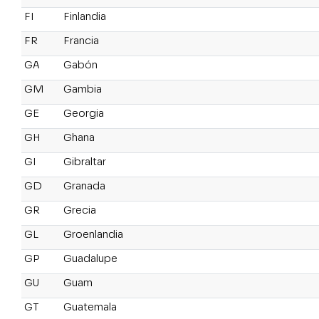
FI
Finlandia
FR
Francia
GA
Gabón
GM
Gambia
GE
Georgia
GH
Ghana
GI
Gibraltar
GD
Granada
GR
Grecia
GL
Groenlandia
GP
Guadalupe
GU
Guam
GT
Guatemala