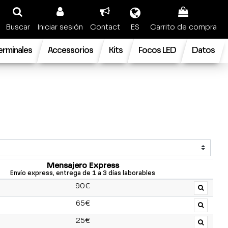
Buscar
Iniciar sesión
Contact
ES
Carrito de compra
terminales
Accessorios
Kits
Focos LED
Datos
Mensajero Express
Envío express, entrega de 1 a 3 días laborables
90€
65€
25€