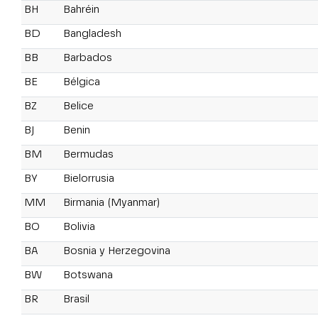
BH
Bahréin
BD
Bangladesh
BB
Barbados
BE
Bélgica
BZ
Belice
BJ
Benin
BM
Bermudas
BY
Bielorrusia
MM
Birmania (Myanmar)
BO
Bolivia
BA
Bosnia y Herzegovina
BW
Botswana
BR
Brasil