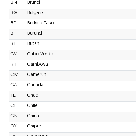
BN
Brunei
BG
Bulgaria
BF
Burkina Faso
BI
Burundi
BT
Bután
CV
Cabo Verde
KH
Camboya
CM
Camerún
CA
Canadá
TD
Chad
CL
Chile
CN
China
CY
Chipre