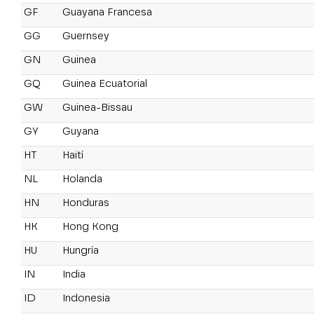
GF
Guayana Francesa
GG
Guernsey
GN
Guinea
GQ
Guinea Ecuatorial
GW
Guinea-Bissau
GY
Guyana
HT
Haití
NL
Holanda
HN
Honduras
HK
Hong Kong
HU
Hungría
IN
India
ID
Indonesia