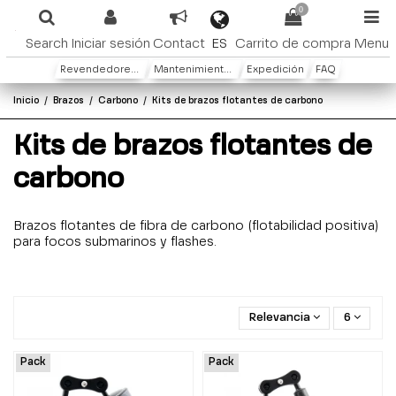
0
ES
Search
Iniciar sesión
Contact
Carrito de compra
Menu
Revendedores y distribuidores
Mantenimiento y Garantìa
Expedición
FAQ
Inicio
Brazos
Carbono
Kits de brazos flotantes de carbono
Kits de brazos flotantes de
carbono
Brazos flotantes de fibra de carbono (flotabilidad positiva)
para focos submarinos y flashes.
Relevancia
6
Pack
Pack