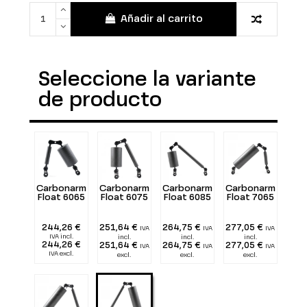
Añadir al carrito
Seleccione la variante
de producto
Carbonarm
Carbonarm
Carbonarm
Carbonarm
Float 6065
Float 6075
Float 6085
Float 7065
244,26 €
251,64 €
264,75 €
277,05 €
IVA
IVA
IVA
IVA incl.
incl.
incl.
incl.
244,26 €
251,64 €
264,75 €
277,05 €
IVA
IVA
IVA
IVA excl.
excl.
excl.
excl.