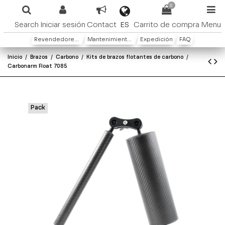
0
ES
Search
Iniciar sesión
Contact
Carrito de compra
Menu
Revendedores y distribuidores
Mantenimiento y Garantìa
Expedición
FAQ
Inicio
Brazos
Carbono
Kits de brazos flotantes de carbono
Carbonarm Float 7085
Pack