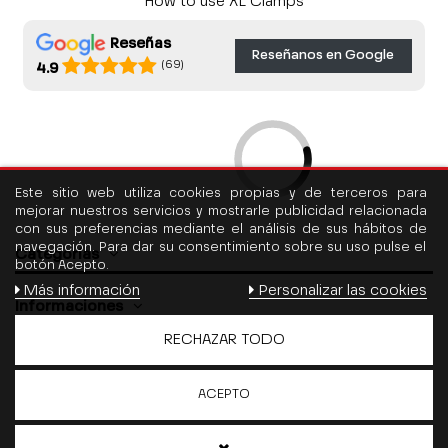
How to use XL Clamps
Reseñas
Reseñanos en Google
(69)
4.9
Este sitio web utiliza cookies propias y de terceros para
mejorar nuestros servicios y mostrarle publicidad relacionada
con sus preferencias mediante el análisis de sus hábitos de
navegación. Para dar su consentimiento sobre su uso pulse el
Categorías
botón Acepto.
Más información
Personalizar las cookies
Informaciones
RECHAZAR TODO
Contáctenos
ACEPTO
Follow us