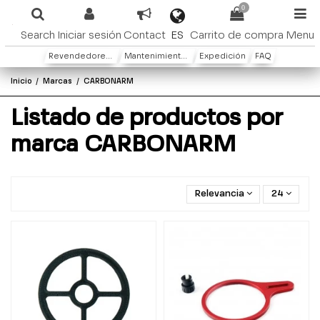
0
ES
Search
Iniciar sesión
Contact
Carrito de compra
Menu
Revendedores y distribuidores
Mantenimiento y Garantìa
Expedición
FAQ
Inicio
Marcas
CARBONARM
Listado de productos por
marca CARBONARM
Relevancia
24