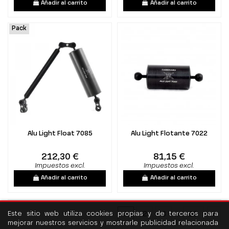
Añadir al carrito
Añadir al carrito
Pack
Alu Light Float 7085
Alu Light Flotante 7022
212,30 €
81,15 €
Impuestos excl.
Impuestos excl.
Añadir al carrito
Añadir al carrito
1
2
3
…
10
Este sitio web utiliza cookies propias y de terceros para
mejorar nuestros servicios y mostrarle publicidad relacionada