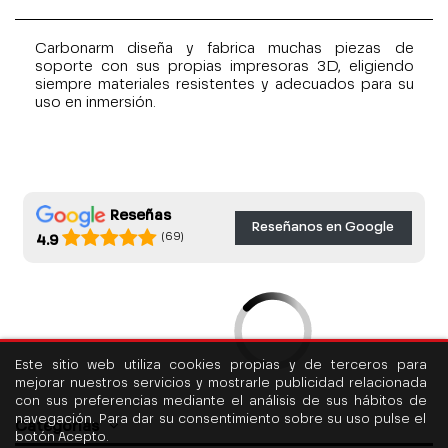
Carbonarm diseña y fabrica muchas piezas de
soporte con sus propias impresoras 3D, eligiendo
siempre materiales resistentes y adecuados para su
uso en inmersión.
Reseñas
Reseñanos en Google
(69)
4.9
Este sitio web utiliza cookies propias y de terceros para
mejorar nuestros servicios y mostrarle publicidad relacionada
con sus preferencias mediante el análisis de sus hábitos de
navegación. Para dar su consentimiento sobre su uso pulse el
Categorías
botón Acepto.