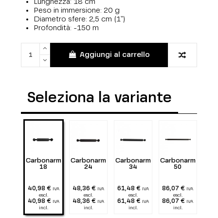
Lunghezza: 18 cm
Peso in immersione: 20 g
Diametro sfere: 2,5 cm (1")
Profondità: -150 m
Aggiungi al carrello
Seleziona la variante
Carbonarm
Carbonarm
Carbonarm
Carbonarm
18
24
34
50
40,98 €
48,36 €
61,48 €
86,07 €
IVA
IVA
IVA
IVA
escl.
escl.
escl.
escl.
40,98 €
48,36 €
61,48 €
86,07 €
IVA
IVA
IVA
IVA
incl.
incl.
incl.
incl.