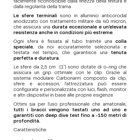
facilmente riconoscibile dalla finezza della finitura e
dalla regolarità della trama.
Le sfere terminali
sono in alluminio anticorodal
anodizzato con trattamento militare da 40 micron,
che assicura una
durata eccezionale e un’elevata
resistenza anche in condizioni più estreme
.
Ogni sfera è fissata al tubo tramite una
colla
speciale
, da noi accuratamente selezionata e
testata nel tempo, che garantisce una
tenuta
perfetta e duratura
.
Le sfere da 2,5 cm (1") sono dotate di o-ring che
assicura un grip ottimale con le clip. Grazie al
sistema modulare Carbonarm composto da clip,
sfere e accessori, l’attrezzatura può essere
configurata e personalizzata con luci, flash, monitor
e altri dispositivi in base alle proprie esigenze.
Ottimi sia per l'uso professionale che amatoriale,
tutti i bracci vengono testati uno ad uno e
garantiti con deep dive test fino a -150 metri di
profondità.
Caratteristiche: