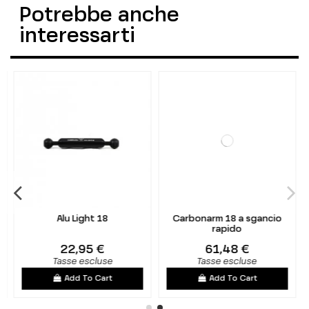
Potrebbe anche
interessarti
Alu Light 18
Carbonarm 18 a sgancio
rapido
22,95 €
61,48 €
Tasse escluse
Tasse escluse
Add To Cart
Add To Cart