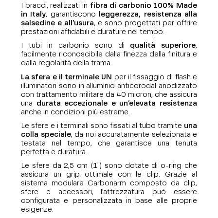
I bracci, realizzati in
fibra di carbonio 100% Made
in Italy
, garantiscono
leggerezza, resistenza alla
salsedine e all’usura
, e sono progettati per offrire
prestazioni affidabili e durature nel tempo.
I tubi in carbonio sono di
qualità superiore
,
facilmente riconoscibile dalla finezza della finitura e
dalla regolarità della trama.
La sfera e il terminale UN
per il fissaggio di flash e
illuminatori sono in alluminio anticorodal anodizzato
con trattamento militare da 40 micron, che assicura
una
durata eccezionale e un’elevata resistenza
anche in condizioni più estreme.
Le sfere e i terminali sono fissati al tubo tramite
una
colla speciale
, da noi accuratamente selezionata e
testata nel tempo, che garantisce una tenuta
perfetta e duratura.
Le sfere da 2,5 cm (1") sono dotate di o-ring che
assicura un grip ottimale con le clip. Grazie al
sistema modulare Carbonarm composto da clip,
sfere e accessori, l’attrezzatura può essere
configurata e personalizzata in base alle proprie
esigenze.