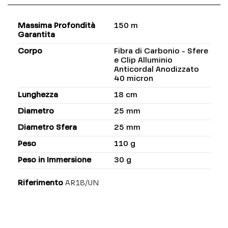
Massima Profondità
150 m
Garantita
Corpo
Fibra di Carbonio - Sfere
e Clip Alluminio
Anticordal Anodizzato
40 micron
Lunghezza
18 cm
Diametro
25 mm
Diametro Sfera
25 mm
Peso
110 g
Peso in Immersione
30 g
Riferimento
AR18/UN