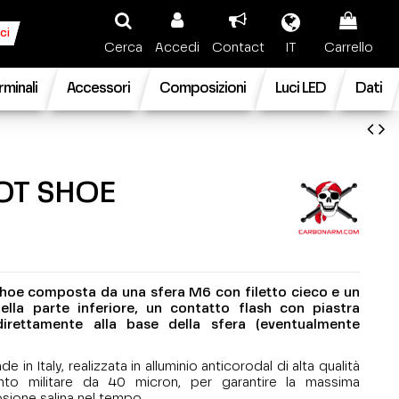
ci
Cerca
Accedi
Contact
IT
Carrello
rminali
Accessori
Composizioni
Luci LED
Dati
OT SHOE
Shoe composta da una sfera M6 con filetto cieco e un
la parte inferiore, un contatto flash con piastra
direttamente alla base della sfera (eventualmente
 in Italy, realizzata in alluminio anticorodal di alta qualità
nto militare da 40 micron, per garantire la massima
rosione salina nel tempo.