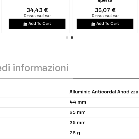
aperta
34,43 €
36,07 €
Tasse escluse
Tasse escluse
Add To Cart
Add To Cart
edi informazioni
Alluminio Anticordal Anodizz
44 mm
25 mm
25 mm
28 g