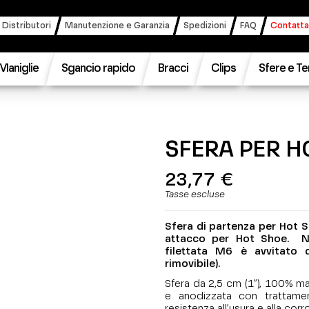
 Distributori
Manutenzione e Garanzia
Spedizioni
FAQ
Contatta
Maniglie
Sgancio rapido
Bracci
Clips
Sfere e Te
SFERA PER H
23,77 €
Tasse escluse
Sfera di partenza per Hot 
attacco per Hot Shoe. Nel
filettata M6 è avvitato 
rimovibile).
Sfera da 2,5 cm (1”), 100% made
e anodizzata con trattame
resistenza all’usura e alla cor