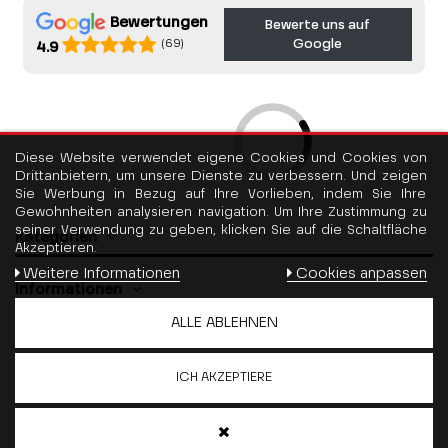
Bewertungen
Bewerte uns auf
Google
(69)
4.9
Diese Website verwendet eigene Cookies und Cookies von
Drittanbietern, um unsere Dienste zu verbessern. Und zeigen
Sie Werbung in Bezug auf Ihre Vorlieben, indem Sie Ihre
Gewohnheiten analysieren navigation. Um Ihre Zustimmung zu
seiner Verwendung zu geben, klicken Sie auf die Schaltfläche
Kategorien
Akzeptieren.
Weitere Informationen
Cookies anpassen
Informationen
ALLE ABLEHNEN
Kontaktiere uns
ICH AKZEPTIERE
Folge uns