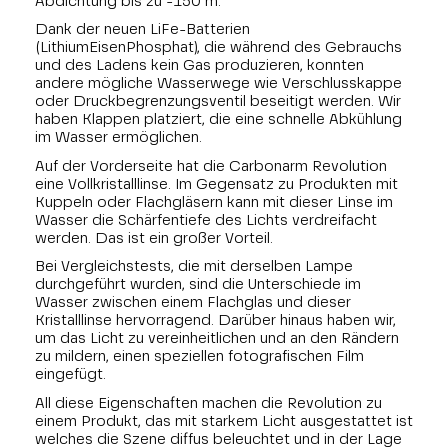
Abdichtung bis zu -150 m.
Dank der neuen LiFe-Batterien
(LithiumEisenPhosphat), die während des Gebrauchs
und des Ladens kein Gas produzieren, konnten
andere mögliche Wasserwege wie Verschlusskappe
oder Druckbegrenzungsventil beseitigt werden. Wir
haben Klappen platziert, die eine schnelle Abkühlung
im Wasser ermöglichen.
Auf der Vorderseite hat die Carbonarm Revolution
eine Vollkristalllinse. Im Gegensatz zu Produkten mit
Kuppeln oder Flachgläsern kann mit dieser Linse im
Wasser die Schärfentiefe des Lichts verdreifacht
werden. Das ist ein großer Vorteil.
Bei Vergleichstests, die mit derselben Lampe
durchgeführt wurden, sind die Unterschiede im
Wasser zwischen einem Flachglas und dieser
Kristalllinse hervorragend. Darüber hinaus haben wir,
um das Licht zu vereinheitlichen und an den Rändern
zu mildern, einen speziellen fotografischen Film
eingefügt.
All diese Eigenschaften machen die Revolution zu
einem Produkt, das mit starkem Licht ausgestattet ist
welches die Szene diffus beleuchtet und in der Lage