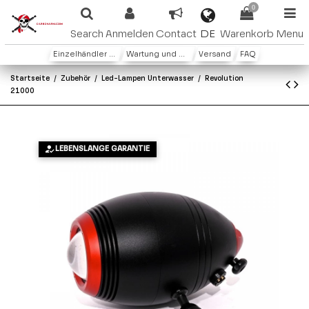
0
DE
Search
Anmelden
Contact
Warenkorb
Menu
Einzelhändler oder Distributoren
Wartung und Garantie
Versand
FAQ
Startseite
Zubehör
Led-Lampen Unterwasser
Revolution
21000
LEBENSLANGE GARANTIE