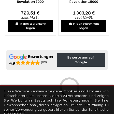
Revolution 7000
Revolution 15000
729,51 €
1.303,28 €
zzgl. MwSt.
zzgl. MwSt.
In den Warenkorb
In den Warenkorb
legen
legen
Bewertungen
Bewerte uns auf
Google
(69)
4.9
Diese Website verwendet eigene Cookies und Cookies von
Drittanbietern, um unsere Dienste zu verbessern. Und zeigen
Sie Werbung in Bezug auf Ihre Vorlieben, indem Sie Ihre
Gewohnheiten analysieren navigation. Um Ihre Zustimmung zu
seiner Verwendung zu geben, klicken Sie auf die Schaltfläche
Kategorien