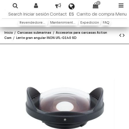
0
ES
Search
Iniciar sesión
Contact
Carrito de compra
Menu
Revendedores y distribuidores
Mantenimiento y Garantìa
Expedición
FAQ
Inicio
Carcasas submarinas
Accesorios para carcasas Action
Cam
Lente gran angular INON UFL-G140 SD