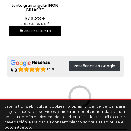
Lente gran angular INON
GR140 ZD
376,23 €
Impuestos excl.
Añadir al carrito
Reseñas
Reseñanos en Google
(69)
4.9
Este sitio web utiliza cookies propias y de terceros para
mejorar nuestros servicios y mostrarle publicidad relacionada
con sus preferencias mediante el análisis de sus hábitos de
navegación. Para dar su consentimiento sobre su uso pulse el
Categorías
botón Acepto.