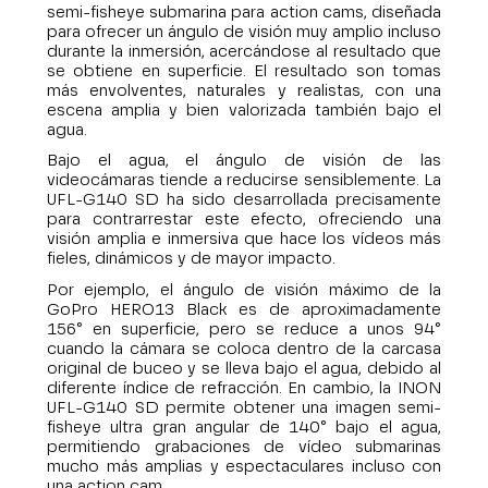
semi-fisheye submarina para action cams, diseñada
para ofrecer un ángulo de visión muy amplio incluso
durante la inmersión, acercándose al resultado que
se obtiene en superficie. El resultado son tomas
más envolventes, naturales y realistas, con una
escena amplia y bien valorizada también bajo el
agua.
Bajo el agua, el ángulo de visión de las
videocámaras tiende a reducirse sensiblemente. La
UFL-G140 SD ha sido desarrollada precisamente
para contrarrestar este efecto, ofreciendo una
visión amplia e inmersiva que hace los vídeos más
fieles, dinámicos y de mayor impacto.
Por ejemplo, el ángulo de visión máximo de la
GoPro HERO13 Black es de aproximadamente
156° en superficie, pero se reduce a unos 94°
cuando la cámara se coloca dentro de la carcasa
original de buceo y se lleva bajo el agua, debido al
diferente índice de refracción. En cambio, la INON
UFL-G140 SD permite obtener una imagen semi-
fisheye ultra gran angular de 140° bajo el agua,
permitiendo grabaciones de vídeo submarinas
mucho más amplias y espectaculares incluso con
una action cam.