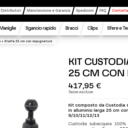
 Distributori
Manutenzione e Garanzia
Spedizioni
FAQ
Contatta
Maniglie
Sgancio rapido
Bracci
Clips
Sfere e Te
o + Staffa 25 cm con impugnature
KIT CUSTODI
25 CM CON
417,95 €
Tasse escluse
Kit composto da Custodia s
in alluminio larga 25 cm c
9/10/11/12/13
Custodia subacquea 100% 