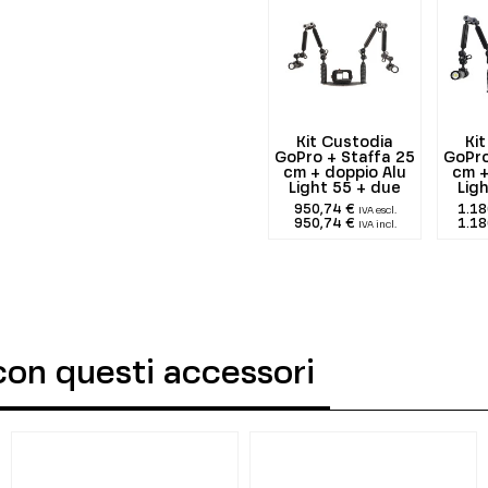
Kit Custodia
Ki
GoPro + Staffa 25
GoPro
cm + doppio Alu
cm +
Light 55 + due
Lig
1300 lumen
29
950,74 €
1.18
IVA escl.
950,74 €
1.18
IVA incl.
con questi accessori