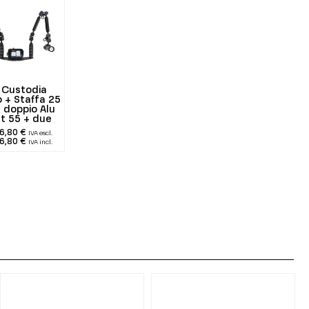
t Custodia
 + Staffa 25
 doppio Alu
ht 55 + due
00 lumen
6,80 €
IVA escl.
6,80 €
IVA incl.