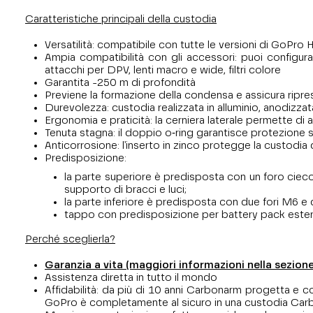
Caratteristiche principali della custodia
Versatilità: compatibile con tutte le versioni di GoPro H
Ampia compatibilità con gli accessori: puoi configura
attacchi per DPV, lenti macro e wide, filtri colore
Garantita -250 m di profondità
Previene la formazione della condensa e assicura ripre
Durevolezza: custodia realizzata in alluminio, anodizza
Ergonomia e praticità: la cerniera laterale permette d
Tenuta stagna: il doppio o‑ring garantisce protezione si
Anticorrosione: l'inserto in zinco protegge la custodia 
Predisposizione:
la parte superiore è predisposta con un foro cieco
supporto di bracci e luci;
la parte inferiore è predisposta con due fori M6 e 
tappo con predisposizione per battery pack este
Perché sceglierla?
Garanzia a vita (maggiori informazioni nella sezio
Assistenza diretta in tutto il mondo
Affidabilità: da più di 10 anni Carbonarm progetta e co
GoPro è completamente al sicuro in una custodia Ca