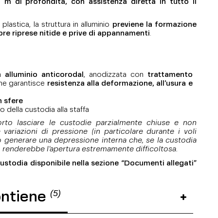
 m di profondità, con assistenza diretta in tutto il
plastica, la struttura in alluminio
previene la formazione
re riprese nitide e prive di appannamenti
.
 alluminio anticorodal
, anodizzata con
trattamento
che garantisce
resistenza alla deformazione, all’usura e
 sfere
io della custodia alla staffa
porto lasciare le custodie parzialmente chiuse e non
 variazioni di pressione (in particolare durante i voli
 generare una depressione interna che, se la custodia
 renderebbe l’apertura estremamente difficoltosa.
custodia disponibile nella sezione “Documenti allegati”
(5)
ontiene