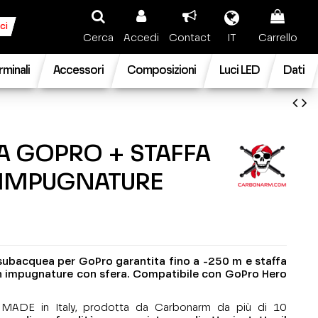
ci
Cerca
Accedi
Contact
IT
Carrello
rminali
Accessori
Composizioni
Luci LED
Dati
A GOPRO + STAFFA
 IMPUGNATURE
ubacquea per GoPro garantita fino a -250 m e staffa
on impugnature con sfera.
Compatibile con GoPro Hero
MADE in Italy, prodotta da Carbonarm da più di 10