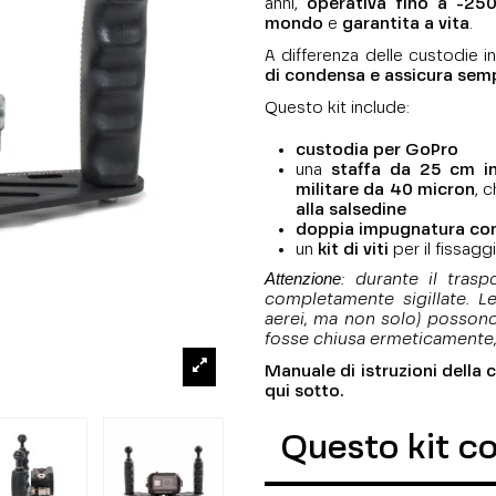
anni,
operativa fino a -250
mondo
e
garantita a vita
.
A differenza delle custodie in 
di condensa e assicura semp
Questo kit include:
custodia per GoPro
una
staffa da 25 cm in
militare da 40 micron
, 
alla salsedine
doppia impugnatura con
un
kit di viti
per il fissagg
Attenzione
: durante il tras
completamente sigillate. Le
aerei, ma non solo) possono
fosse chiusa ermeticamente,
Manuale di istruzioni della 
qui sotto.
Questo kit c