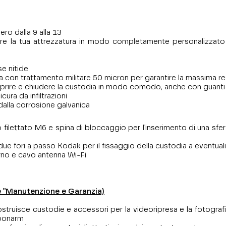
ero dalla 9 alla 13
re la tua attrezzatura in modo completamente personalizzato co
se nitide
ta con trattamento militare 50 micron per garantire la massima re
i aprire e chiudere la custodia in modo comodo, anche con guant
cura da infiltrazioni
dalla corrosione galvanica
 filettato M6 e spina di bloccaggio per l'inserimento di una sfe
due fori a passo Kodak per il fissaggio della custodia a eventual
rno e cavo antenna Wi-Fi
ne "Manutenzione e Garanzia)
struisce custodie e accessori per la videoripresa e la fotografi
rbonarm