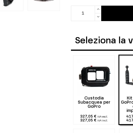
Seleziona la 
Custodia
Ki
Subacquea per
GoPro
GoPro
im
327,05 €
417
IVA escl.
327,05 €
417
IVA incl.