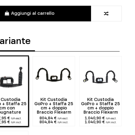
Aggiungi al carrello
variante
t Custodia
Kit Custodia
Kit Custodia
 + Staffa 25
GoPro + Staffa 25
GoPro + Staffa 25
cm con
cm + doppio
cm + doppio
pugnature
Braccio Flexarm
Braccio Flexarm
25 + due 1300
25 + due 2900
,95 €
804,84 €
1.040,90 €
IVA escl.
IVA escl.
IVA escl.
lumen
lumen
,95 €
804,84 €
1.040,90 €
IVA incl.
IVA incl.
IVA incl.