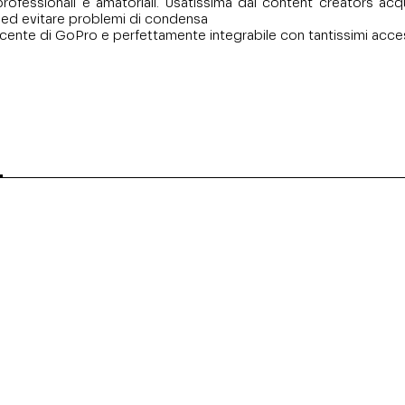
essionali e amatoriali. Usatissima dai content creators acquati
i ed evitare problemi di condensa
recente di GoPro e perfettamente integrabile con tantissimi acce