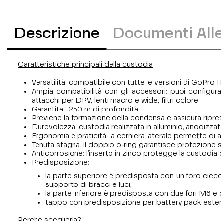
Descrizione
Documenti Alle
Caratteristiche principali della custodia
Versatilità: compatibile con tutte le versioni di GoPro H
Ampia compatibilità con gli accessori: puoi configura
attacchi per DPV, lenti macro e wide, filtri colore
Garantita -250 m di profondità
Previene la formazione della condensa e assicura ripre
Durevolezza: custodia realizzata in alluminio, anodizza
Ergonomia e praticità: la cerniera laterale permette d
Tenuta stagna: il doppio o‑ring garantisce protezione si
Anticorrosione: l'inserto in zinco protegge la custodia 
Predisposizione:
la parte superiore è predisposta con un foro cieco
supporto di bracci e luci;
la parte inferiore è predisposta con due fori M6 e 
tappo con predisposizione per battery pack este
Perché sceglierla?