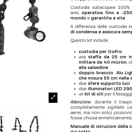
Custodia subacquea 100% 
anni,
operativa fino a -250
mondo
e
garantita a vita
.
A differenza delle custodie in 
di condensa e assicura semp
Questo kit include:
custodia per GoPro
una
staffa da 25 cm in
militare da 40 micron
, 
alla salsedine
doppio braccio Alu Lig
che misura 55 cm nella 
due
sfere supporto luci
due
illuminatori LED 29
un
kit di viti
per il fissagg
Attenzione
: durante il tras
completamente sigillate. Le
aerei, ma non solo) possono
fosse chiusa ermeticamente,
Manuale di istruzioni della 
qui sotto.