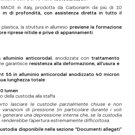
MADE in Italy, prodotta da Carbonarm da più di 10
 m di profondità, con assistenza diretta in tutto il
plastica, la struttura in alluminio
previene la formazione
re riprese nitide e prive di appannamenti
.
 alluminio anticorodal
, anodizzata con
trattamento
che garantisce
resistenza alla deformazione, all’usura e
ht 55 in alluminio anticorodal anodizzato 40 micron
sua lunghezza totale
00 lumen
io della custodia alla staffa
porto lasciare le custodie parzialmente chiuse e non
 variazioni di pressione (in particolare durante i voli
 generare una depressione interna che, se la custodia
 renderebbe l’apertura estremamente difficoltosa.
custodia disponibile nella sezione “Documenti allegati”