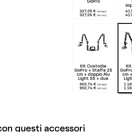
GoPro
im
327,05 €
417
IVA escl.
327,05 €
417
IVA incl.
Kit Custodia
Ki
GoPro + Staffa 25
GoPro
cm + doppio Alu
cm +
Light 55 + due
Lig
1300 lumen
29
950,74 €
1.18
IVA escl.
950,74 €
1.18
IVA incl.
con questi accessori