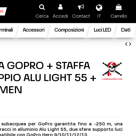
ci
Cerca
Accedi
Contact
IT
Carrello
rminali
Accessori
Composizioni
Luci LED
Dati
A GOPRO + STAFFA
PIO ALU LIGHT 55 +
UMEN
 subacquea per GoPro garantita fino a -250 m, una
bracci in alluminio Alu Light 55, due sfere supporto luci
tibile con GoPro Hero 9/10/11/12/13.