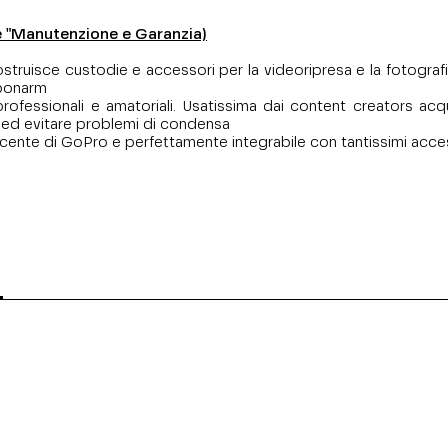
ne "Manutenzione e Garanzia)
struisce custodie e accessori per la videoripresa e la fotografi
rbonarm
essionali e amatoriali. Usatissima dai content creators acquati
i ed evitare problemi di condensa
recente di GoPro e perfettamente integrabile con tantissimi acce