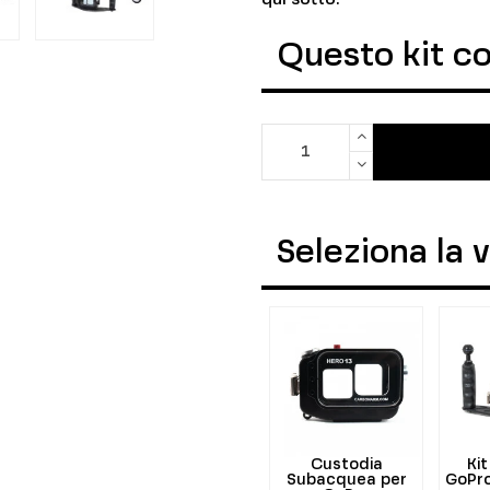
Questo kit c
Seleziona la 
Custodia
Ki
Subacquea per
GoPro