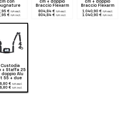
cm con
cm + doppio
cm + doppio
pugnature
Braccio Flexarm
Braccio Flexarm
25 + due 1300
25 + due 2900
,95 €
804,84 €
1.040,90 €
IVA escl.
IVA escl.
IVA escl.
lumen
lumen
,95 €
804,84 €
1.040,90 €
IVA incl.
IVA incl.
IVA incl.
t Custodia
 + Staffa 25
 doppio Alu
ht 55 + due
00 lumen
6,80 €
IVA escl.
6,80 €
IVA incl.