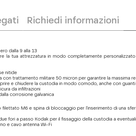
gati
Richiedi informazioni
ero dalla 9 alla 13
re la tua attrezzatura in modo completamente personalizzato co
se nitide
ta con trattamento militare 50 micron per garantire la massima re
i aprire e chiudere la custodia in modo comodo, anche con guant
cura da infiltrazioni
dalla corrosione galvanica
 filettato M6 e spina di bloccaggio per l'inserimento di una sfe
due fori a passo Kodak per il fissaggio della custodia a eventual
rno e cavo antenna Wi-Fi