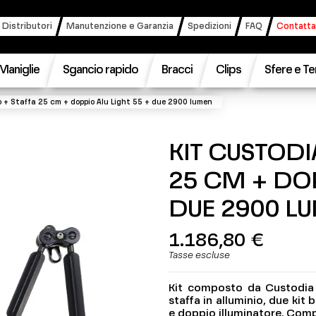
 Distributori
Manutenzione e Garanzia
Spedizioni
FAQ
Contatta
Maniglie
Sgancio rapido
Bracci
Clips
Sfere e Te
 + Staffa 25 cm + doppio Alu Light 55 + due 2900 lumen
KIT CUSTODI
25 CM + DOP
DUE 2900 L
1.186,80 €
Tasse escluse
Kit composto da Custodia
staffa in alluminio, due kit 
e doppio illuminatore.
Compa