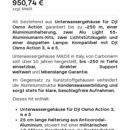
950,74 €
zzgl. MwSt.
Kit bestehend aus
Unterwassergehäuse für DJI
Osmo Action
garantiert bis zu
-250 m, einer
Aluminiumhalterung, zwei Alu Light 55-
Aluminiumarm-Kits, zwei Lichtstützkugeln und
einer doppelten Lampe. Kompatibel mit DJI
Osmo Action 3, 4 e 5.
Unterwassergehäuse MADE in Italy, von Carbonarm
seit über 10 Jahren hergestellt,
bis -250 m Tiefe
einsetzbar,
direkter Support
weltweit
und
lebenslange Garantie
.
Im Gegensatz zu Kunststoffgehäusen verhindert
die Aluminiumstruktur
Kondenswasserbildung und
sorgt stets für klare, beschlagfreie Aufnahmen.
Dieses Kit enthält:
Unterwassergehäuse für DJI Osmo Action 3,
4 e 5
25 cm lange Halterung aus Anticorodal-
Aluminium
, eloxiert mit einer
militärischen