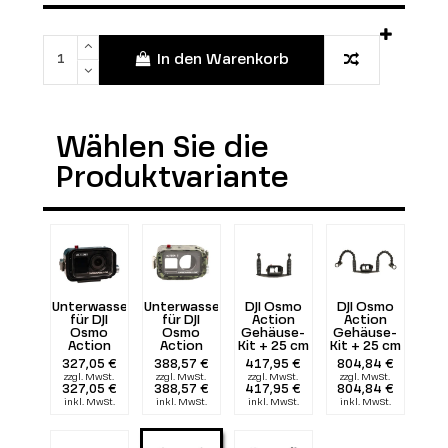
In den Warenkorb
Wählen Sie die
Produktvariante
Unterwassergehäuse
Unterwassergehäuse
DJI Osmo
DJI Osmo
für DJI
für DJI
Action
Action
Osmo
Osmo
Gehäuse-
Gehäuse-
Action
Action
Kit + 25 cm
Kit + 25 cm
Mimetik
Halterung
Halterung
327,05 €
388,57 €
417,95 €
804,84 €
mit Griffen
+
zzgl. MwSt.
zzgl. MwSt.
zzgl. MwSt.
zzgl. MwSt.
doppelter
327,05 €
388,57 €
417,95 €
804,84 €
Flexarm 25
inkl. MwSt.
inkl. MwSt.
inkl. MwSt.
inkl. MwSt.
+ zwei
1300
Lumen