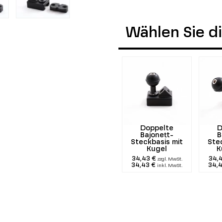
Wählen Sie d
Doppelte
D
Bajonett-
B
Steckbasis mit
Ste
Kugel
K
34,43 €
34,
zzgl. MwSt.
34,43 €
34,
inkl. MwSt.