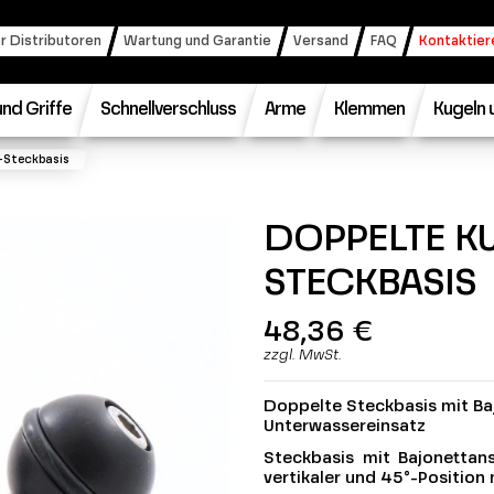
r Distributoren
Wartung und Garantie
Versand
FAQ
Kontaktier
nd Griffe
Schnellverschluss
Arme
Klemmen
Kugeln 
t-Steckbasis
DOPPELTE KU
STECKBASIS
48,36 €
zzgl. MwSt.
Doppelte Steckbasis mit Ba
Unterwassereinsatz
Steckbasis mit Bajonettans
vertikaler und 45°-Position 