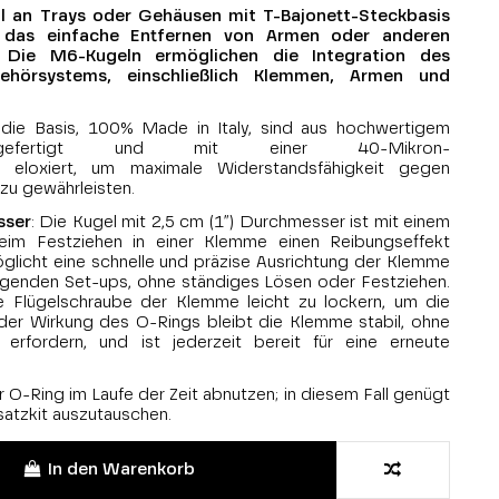
ll an Trays oder Gehäusen mit T-Bajonett-Steckbasis
t das einfache Entfernen von Armen oder anderen
. Die M6-Kugeln ermöglichen die Integration des
hörsystems, einschließlich Klemmen, Armen und
 die Basis, 100% Made in Italy, sind aus hochwertigem
um gefertigt und mit einer 40-Mikron-
ng eloxiert, um maximale Widerstandsfähigkeit gegen
zu gewährleisten.
sser
: Die Kugel mit 2,5 cm (1”) Durchmesser ist mit einem
eim Festziehen in einer Klemme einen Reibungseffekt
glicht eine schnelle und präzise Ausrichtung der Klemme
genden Set-ups, ohne ständiges Lösen oder Festziehen.
e Flügelschraube der Klemme leicht zu lockern, um die
 der Wirkung des O-Rings bleibt die Klemme stabil, ohne
erfordern, und ist jederzeit bereit für eine erneute
 O-Ring im Laufe der Zeit abnutzen; in diesem Fall genügt
satzkit auszutauschen.
In den Warenkorb