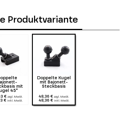
ie Produktvariante
oppelte
Doppelte Kugel
ajonett-
mit Bajonett-
ckbasis mit
Steckbasis
ugel 45°
43 €
48,36 €
zzgl. MwSt.
zzgl. MwSt.
43 €
48,36 €
inkl. MwSt.
inkl. MwSt.