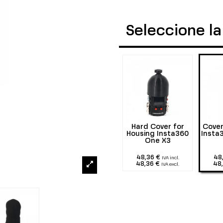
Seleccione la
Hard Cover for
Cover
Housing Insta360
Insta
One X3
48,36 €
48
IVA incl.
48,36 €
48
IVA excl.