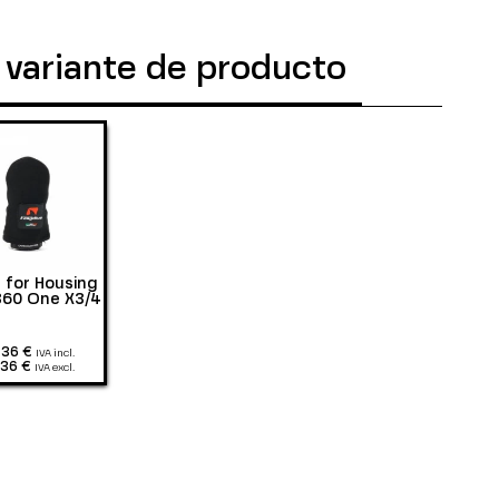
 variante de producto
 for Housing
360 One X3/4
,36 €
IVA incl.
,36 €
IVA excl.