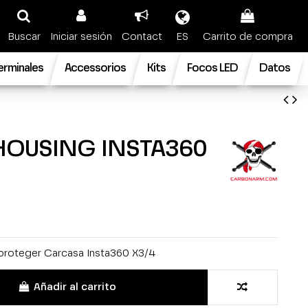
Buscar
Iniciar sesión
Contact
ES
Carrito de compra
terminales
Accessorios
Kits
Focos LED
Datos
HOUSING INSTA360
proteger Carcasa Insta360 X3/4
Añadir al carrito