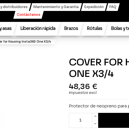
 distribuidores
Mantenimiento y Garantìa
Expedición
FAQ
Contáctenos
 y asas
Liberación rápida
Brazos
Rótulas
Bolas y 
er for Housing Insta360 One X3/4
COVER FOR 
ONE X3/4
48,36 €
Impuestos excl.
Protector de neopreno para 