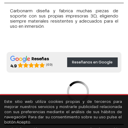
Carbonarm diseña y fabrica muchas piezas de
soporte con sus propias impresoras 3D, eligiendo
siempre materiales resistentes y adecuados para el
uso en inmersión.
Reseñas
Reseñanos en Google
(69)
4.9
Este sitio web utiliza cookies propias y de terceros para
mejorar nuestros servicios y mostrarle publicidad relacionada
con sus preferencias mediante el análisis de sus hábitos de
navegación. Para dar su consentimiento sobre su uso pulse el
Categorías
botón Acepto.