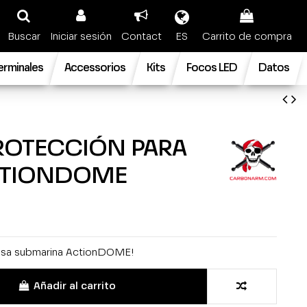
Buscar
Iniciar sesión
Contact
ES
Carrito de compra
terminales
Accessorios
Kits
Focos LED
Datos
ROTECCIÓN PARA
CTIONDOME
casa submarina ActionDOME!
Añadir al carrito