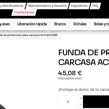
 distribuidores
Mantenimiento y Garantìa
Expedición
FAQ
Contáctenos
 y asas
Liberación rápida
Brazos
Rótulas
Bolas y 
da de protección para carcasa ActionDOME
FUNDA DE P
CARCASA A
45,08 €
Impuestos excl.
¡Protege el domo de tu car