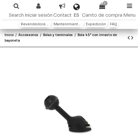
0
ES
Search
Iniciar sesión
Contact
Carrito de compra
Menu
Revendedores y distribuidores
Mantenimiento y Garantìa
Expedición
FAQ
Inicio
Accessorios
Bolas y terminales
Bola 45° con innesto de
bayoneta