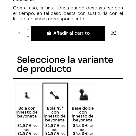
Con el uso, la junta tórica puede desgastarse con
el tiempo; en tal caso basta con sustituirla con el
kit de recambio correspondiente.
Añadir al carrito
Seleccione la variante
de producto
Bola con
Bola 45°
Base doble
innesto de
con
con
bayoneta
innesto de
innesto de
bayoneta
bayoneta
y bola
31,97 €
31,97 €
34,43 €
IVA
IVA
IVA
incl.
incl.
incl.
31,97 €
31,97 €
34,43 €
IVA
IVA
IVA