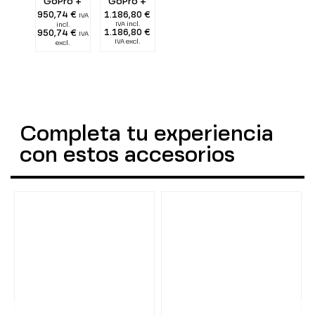
GoPro +
GoPro +
Pletina 25
Pletina 25
950,74 €
1.186,80 €
IVA
cm + doble
cm + doble
IVA incl.
incl.
Alu Light
Alu Light
1.186,80 €
950,74 €
IVA
55 + dos
55 + dos
IVA excl.
excl.
1300 lumen
2900 lumen
Completa tu experiencia
con estos accesorios