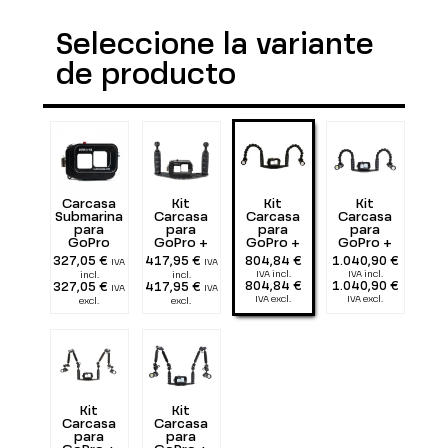
Seleccione la variante
de producto
Carcasa
Kit
Kit
Kit
Submarina
Carcasa
Carcasa
Carcasa
para
para
para
para
GoPro
GoPro +
GoPro +
GoPro +
Pletina 25
Pletina 25
Pletina 25
327,05 €
417,95 €
804,84 €
1.040,90 €
IVA
IVA
cm con
cm + doble
cm + doble
IVA incl.
IVA incl.
incl.
incl.
doble
Flexarm 25
Flexarm 25
804,84 €
1.040,90 €
327,05 €
417,95 €
IVA
IVA
Puño
+ dos 1300
+ dos 2900
IVA excl.
IVA excl.
excl.
excl.
lumen
lumen
Kit
Kit
Carcasa
Carcasa
para
para