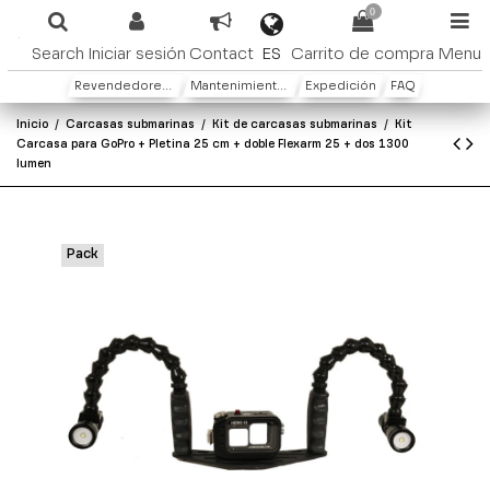
0
ES
Search
Iniciar sesión
Contact
Carrito de compra
Menu
Revendedores y distribuidores
Mantenimiento y Garantìa
Expedición
FAQ
Inicio
Carcasas submarinas
Kit de carcasas submarinas
Kit
Carcasa para GoPro + Pletina 25 cm + doble Flexarm 25 + dos 1300
lumen
Pack