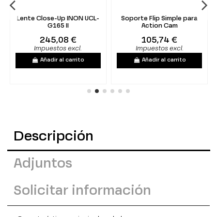
Lente Close-Up INON UCL-
Soporte Flip Simple para
G165 II
Action Cam
245,08 €
105,74 €
Impuestos excl.
Impuestos excl.
Añadir al carrito
Añadir al carrito
Descripción
Adjuntos
Solicitar información