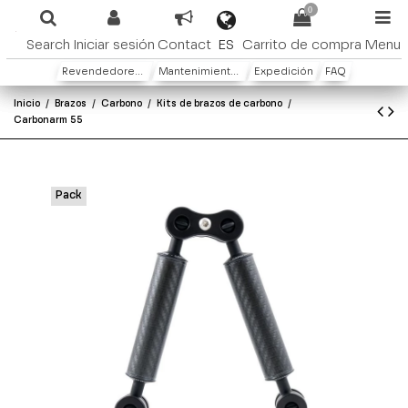
0
ES
Search
Iniciar sesión
Contact
Carrito de compra
Menu
Revendedores y distribuidores
Mantenimiento y Garantìa
Expedición
FAQ
Inicio
Brazos
Carbono
Kits de brazos de carbono
Carbonarm 55
Pack