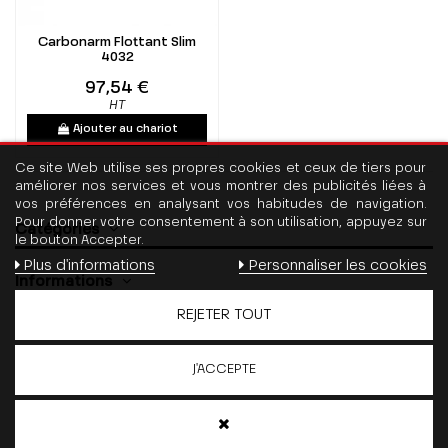
Carbonarm Flottant Slim
4032
97,54 €
HT
Ajouter au chariot
Ce site Web utilise ses propres cookies et ceux de tiers pour
améliorer nos services et vous montrer des publicités liées à
vos préférences en analysant vos habitudes de navigation.
Pour donner votre consentement à son utilisation, appuyez sur
Catégories
le bouton Accepter.
Plus d'informations
Personnaliser les cookies
Informations
REJETER TOUT
Contactez nous
J'ACCEPTE
Suivez nous