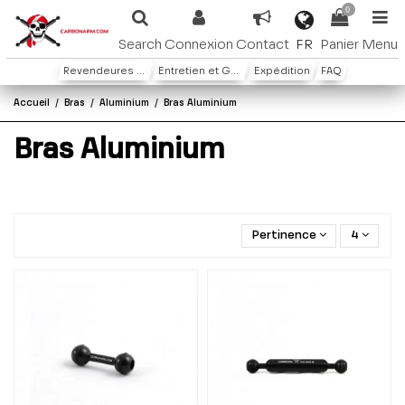
0
FR
Search
Connexion
Contact
Panier
Menu
Revendeures ou distributeures
Entretien et Garantie
Expédition
FAQ
Accueil
Bras
Aluminium
Bras Aluminium
Bras Aluminium
Pertinence
4