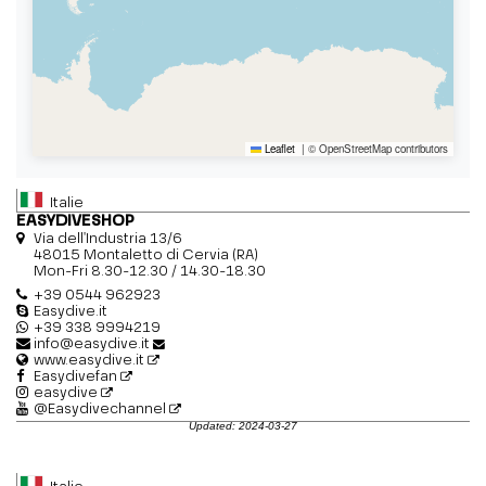
Leaflet
|
© OpenStreetMap contributors
Italie
EASYDIVESHOP
Via dell'Industria 13/6
48015 Montaletto di Cervia (RA)
Mon-Fri 8.30-12.30 / 14.30-18.30
+39 0544 962923
Easydive.it
+39 338 9994219
info@easydive.it
www.easydive.it
Easydivefan
easydive
@Easydivechannel
Updated: 2024-03-27