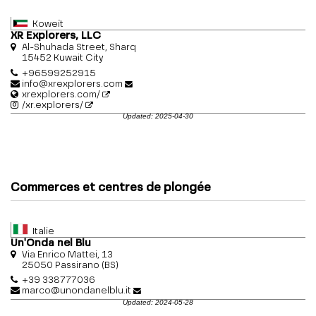
Koweït
XR Explorers, LLC
Al-Shuhada Street, Sharq
15452 Kuwait City
+96599252915
info@xrexplorers.com
xrexplorers.com/
/xr.explorers/
Updated: 2025-04-30
Commerces et centres de plongée
Italie
Un'Onda nel Blu
Via Enrico Mattei, 13
25050 Passirano (BS)
+39 338777036
marco@unondanelblu.it
Updated: 2024-05-28