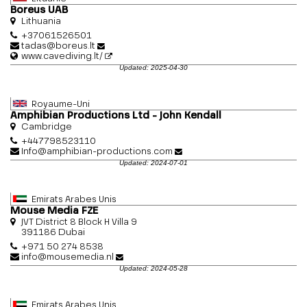
Boreus UAB
Lithuania
+37061526501
tadas@boreus.lt
www.cavediving.lt/
Updated: 2025-04-30
Royaume-Uni
Amphibian Productions Ltd - John Kendall
Cambridge
+447798523110
Info@amphibian-productions.com
Updated: 2024-07-01
Emirats Arabes Unis
Mouse Media FZE
JVT District 8 Block H Villa 9
391186 Dubai
+971 50 274 8538
info@mousemedia.nl
Updated: 2024-05-28
Emirats Arabes Unis