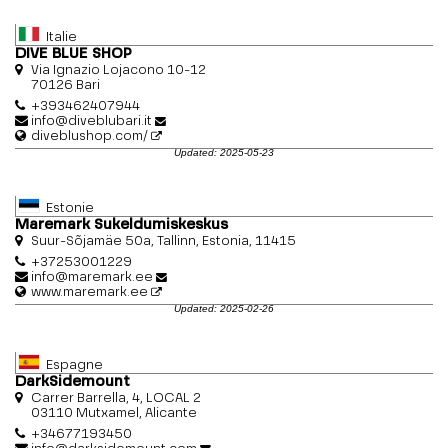
Italie
DIVE BLUE SHOP
Via Ignazio Lojacono 10-12
70126 Bari
+393462407944
info@diveblubari.it
diveblushop.com/
Updated: 2025-05-23
Estonie
Maremark Sukeldumiskeskus
Suur-Sõjamäe 50a, Tallinn, Estonia, 11415
+37253001229
info@maremark.ee
www.maremark.ee
Updated: 2025-02-26
Espagne
DarkSidemount
Carrer Barrella, 4, LOCAL 2
03110 Mutxamel, Alicante
+34677193450