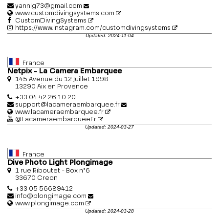
yannig73@gmail.com
www.customdivingsystems.com
CustomDivingSystems
https://www.instagram.com/customdivingsystems
Updated: 2024-11-04
France
Netpix - La Camera Embarquee
145 Avenue du 12 Juillet 1998
13290 Aix en Provence
+33 04 42 26 10 20
support@lacameraembarquee.fr
www.lacameraembarquee.fr
@LacameraembarqueeFr
Updated: 2024-03-27
France
Dive Photo Light Plongimage
1 rue Riboutet - Box n°6
33670 Creon
+33 05 56689412
info@plongimage.com
www.plongimage.com
Updated: 2024-03-28