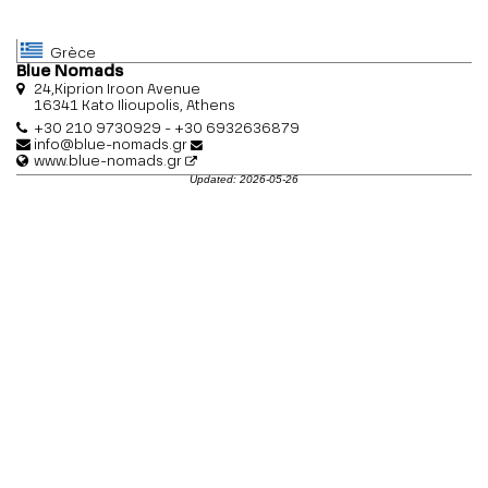
Grèce
Blue Nomads
24,Kiprion Iroon Avenue
16341 Kato Ilioupolis, Athens
+30 210 9730929 - +30 6932636879
info@blue-nomads.gr
www.blue-nomads.gr
Updated: 2026-05-26