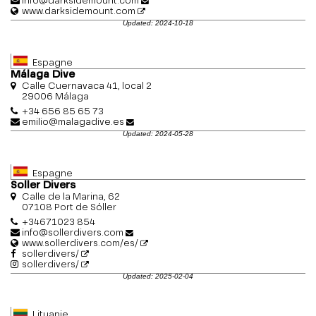
info@darksidemount.com
www.darksidemount.com
Updated: 2024-10-18
Espagne
Málaga Dive
Calle Cuernavaca 41, local 2
29006 Málaga
+34 656 85 65 73
emilio@malagadive.es
Updated: 2024-05-28
Espagne
Soller Divers
Calle de la Marina, 62
07108 Port de Sóller
+34671023 854
info@sollerdivers.com
www.sollerdivers.com/es/
sollerdivers/
sollerdivers/
Updated: 2025-02-04
Lituanie