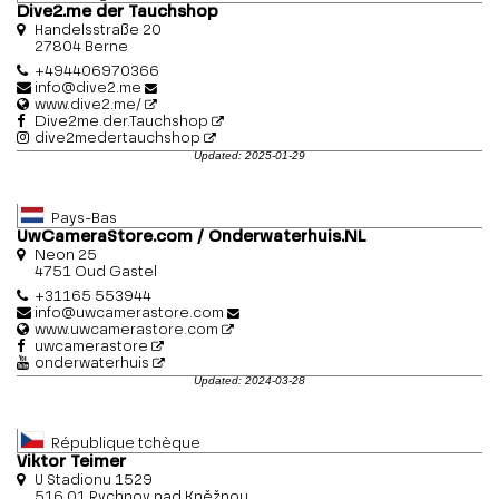
Dive2.me der Tauchshop
Handelsstraße 20
27804 Berne
+494406970366
info@dive2.me
www.dive2.me/
Dive2me.der.Tauchshop
dive2medertauchshop
Updated: 2025-01-29
Pays-Bas
UwCameraStore.com / Onderwaterhuis.NL
Neon 25
4751 Oud Gastel
+31165 553944
info@uwcamerastore.com
www.uwcamerastore.com
uwcamerastore
onderwaterhuis
Updated: 2024-03-28
République tchèque
Viktor Teimer
U Stadionu 1529
516 01 Rychnov nad Kněžnou