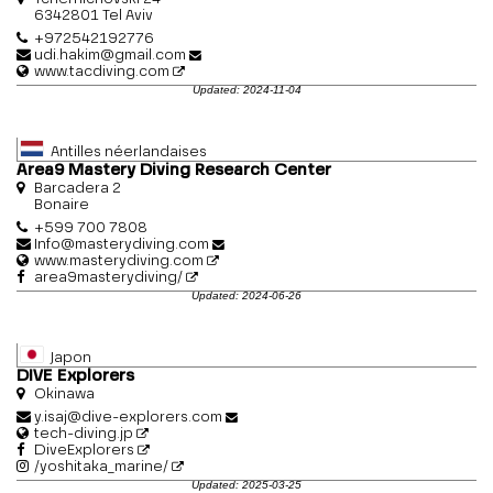
6342801 Tel Aviv
+972542192776
udi.hakim@gmail.com
www.tacdiving.com
Updated: 2024-11-04
Antilles néerlandaises
Area9 Mastery Diving Research Center
Barcadera 2
Bonaire
+599 700 7808
Info@masterydiving.com
www.masterydiving.com
area9masterydiving/
Updated: 2024-06-26
Japon
DIVE Explorers
Okinawa
y.isaj@dive-explorers.com
tech-diving.jp
DiveExplorers
/yoshitaka_marine/
Updated: 2025-03-25