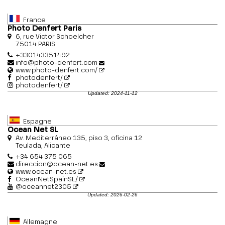
France
Photo Denfert Paris
6, rue Victor Schoelcher
75014 PARIS
+330143351492
info@photo-denfert.com
www.photo-denfert.com/
photodenfert/
photodenfert/
Updated: 2024-11-12
Espagne
Ocean Net SL
Av. Mediterráneo 135, piso 3, oficina 12
Teulada, Alicante
+34 654 375 065
direccion@ocean-net.es
www.ocean-net.es
OceanNetSpainSL/
@oceannet2305
Updated: 2026-02-26
Allemagne