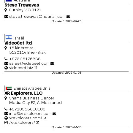
Australie
Steve Trewavas
Burnley VIC 3121
steve.trewavas@hotmail.com
Updated: 2024-06-25
Israël
VideoSet ltd
15 kineret st.
5120114 Bnei-Brak
+972 36176888
sales@videoset.com
videoset.biz
Updated: 2025-01-08
Emirats Arabes Unis
XR Explorers, LLC
Shams Business Center
Media City FZ, Al Messaned
+9710555610100
info@xrexplorers.com
xrexplorers.com/
/xr.explorers/
Updated: 2025-04-30