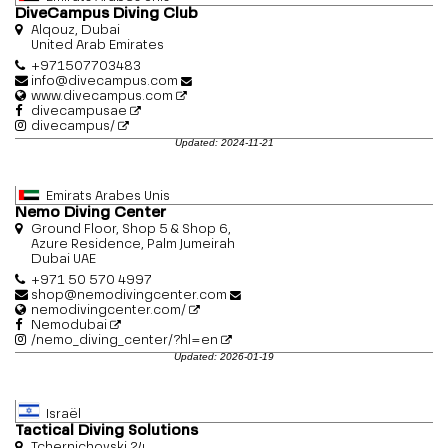
DiveCampus Diving Club
Alqouz, Dubai
United Arab Emirates
+971507703483
info@divecampus.com
www.divecampus.com
divecampusae
divecampus/
Updated: 2024-11-21
Emirats Arabes Unis
Nemo Diving Center
Ground Floor, Shop 5 & Shop 6,
Azure Residence, Palm Jumeirah
Dubai UAE
+971 50 570 4997
shop@nemodivingcenter.com
nemodivingcenter.com/
Nemodubai
/nemo_diving_center/?hl=en
Updated: 2026-01-19
Israël
Tactical Diving Solutions
Tchernichovski 24