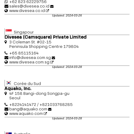
+62 823 62229756
sales@divesea.co.id
www.divesea.co.id
Updated: 2024-03-26
Singapour
Divesea (Camsquare) Private Limited
3 Coleman St. #02-15
Peninsula Shopping Centre 179804
+65 85115164
info@divesea.com.sg
www.divesea.com.sg
Updated: 2024-03-28
Corée du Sud
Aquako, Inc.
4F 158 Bangi-dong Songpa-gu
Seoul
+8224141472 / +821033768285
bang@aquako.com
www.aquako.com
Updated: 2024-03-28