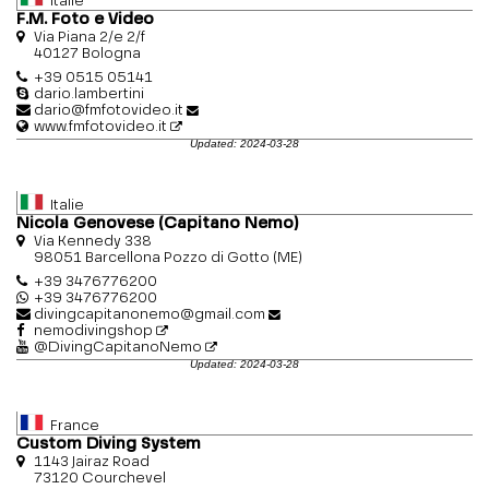
Italie
F.M. Foto e Video
Via Piana 2/e 2/f
40127 Bologna
+39 0515 05141
dario.lambertini
dario@fmfotovideo.it
www.fmfotovideo.it
Updated: 2024-03-28
Italie
Nicola Genovese (Capitano Nemo)
Via Kennedy 338
98051 Barcellona Pozzo di Gotto (ME)
+39 3476776200
+39 3476776200
divingcapitanonemo@gmail.com
nemodivingshop
@DivingCapitanoNemo
Updated: 2024-03-28
France
Custom Diving System
1143 Jairaz Road
73120 Courchevel