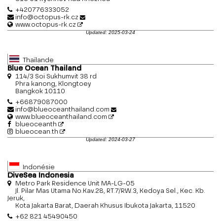
+420776333052
info@octopus-rk.cz
www.octopus-rk.cz
Updated: 2025-03-24
Thaïlande
Blue Ocean Thailand
114/3 Soi Sukhumvit 38 rd
Phra kanong, Klongtoey
Bangkok 10110
+66879087000
info@blueoceanthailand.com
www.blueoceanthailand.com
blueoceanth
blueocean.th
Updated: 2024-03-27
Indonésie
DiveSea Indonesia
Metro Park Residence Unit MA-LG-05
Jl. Pilar Mas Utama No.Kav.28, RT.7/RW.3, Kedoya Sel., Kec. Kb.
Jeruk,
Kota Jakarta Barat, Daerah Khusus Ibukota Jakarta, 11520
+62 821 45490450