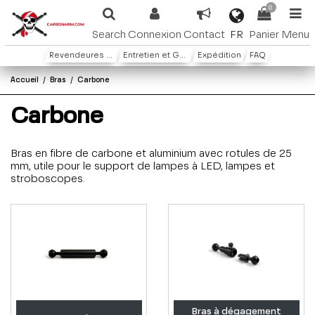
0
FR
Search
Connexion
Contact
Panier
Menu
Revendeures ou distributeures
Entretien et Garantie
Expédition
FAQ
Accueil
Bras
Carbone
Carbone
Bras en fibre de carbone et aluminium avec rotules de 25
mm, utile pour le support de lampes à LED, lampes et
stroboscopes.
Bras à dégagement