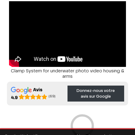
Clamp System for underwater photo video housing &
arms
Avis
Donnez-nous votre
avis sur Google
(69)
4.9