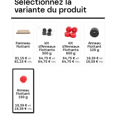
Sélectionnez la
variante du produit
Panneau
Kit
Kit
Anneau
flottant
d’Anneaux
d’Anneaux
Flottant
Flottants
Flottants
125 g
500 g
600 g
81,15 €
64,75 €
64,75 €
16,39 €
HT
HT
HT
HT
81,15 €
64,75 €
64,75 €
16,39 €
TTC
TTC
TTC
TTC
Anneau
Flottant
150 g
16,39 €
HT
16,39 €
TTC