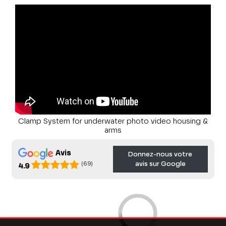
Clamp System for underwater photo video housing &
arms
Avis
Donnez-nous votre
avis sur Google
(69)
4.9