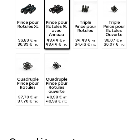
Pince pour
Pince pour
Triple
Triple
Rotules XL
Rotules XL
Pince pour
Pince pour
avec
Rotules
Rotules
Anneau
Ouverte
pour
36,89 €
43,44 €
34,43 €
36,07 €
HT
HT
HT
HT
Bandoulière
36,89 €
43,44 €
34,43 €
36,07 €
TTC
TTC
TTC
TTC
Quadruple
Quadruple
Pince pour
Pince pour
Rotules
Rotules
ouverte
37,70 €
40,98 €
HT
HT
37,70 €
40,98 €
TTC
TTC