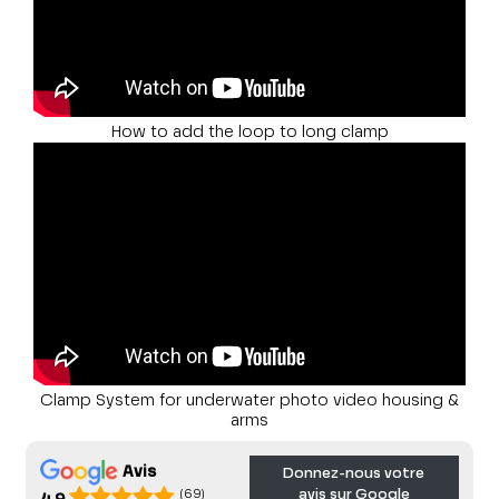
How to add the loop to long clamp
Clamp System for underwater photo video housing &
arms
Avis
Donnez-nous votre
avis sur Google
(69)