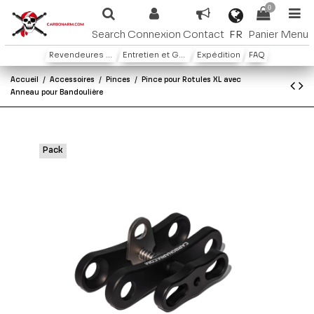
0
FR
Search
Connexion
Contact
Panier
Menu
Revendeures ou distributeures
Entretien et Garantie
Expédition
FAQ
Accueil
Accessoires
Pinces
Pince pour Rotules XL avec
Anneau pour Bandoulière
Pack