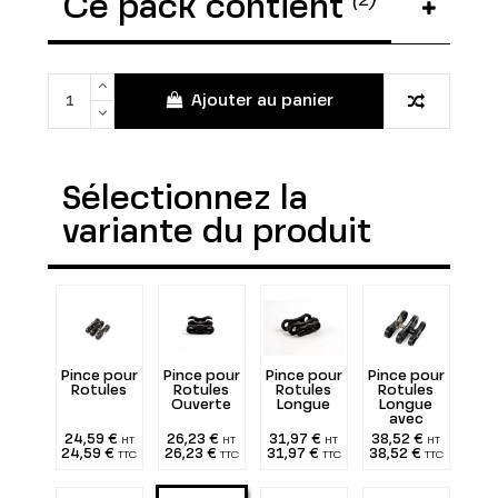
Ce pack contient
Ajouter au panier
Sélectionnez la
variante du produit
Pince pour
Pince pour
Pince pour
Pince pour
Rotules
Rotules
Rotules
Rotules
Ouverte
Longue
Longue
avec
Anneau
24,59 €
26,23 €
31,97 €
38,52 €
HT
HT
HT
HT
pour
24,59 €
26,23 €
31,97 €
38,52 €
TTC
TTC
TTC
TTC
Bandoulière