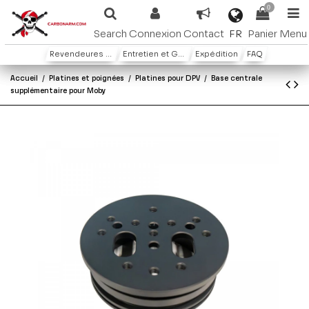
0
FR
Search
Connexion
Contact
Panier
Menu
Revendeures ou distributeures
Entretien et Garantie
Expédition
FAQ
Accueil
Platines et poignées
Platines pour DPV
Base centrale
supplémentaire pour Moby