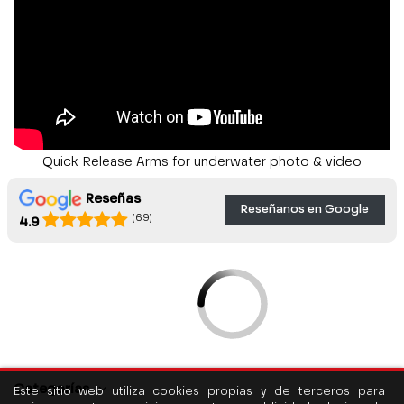
Quick Release Arms for underwater photo & video
Reseñas
Reseñanos en Google
(69)
4.9
Categorías
Este sitio web utiliza cookies propias y de terceros para