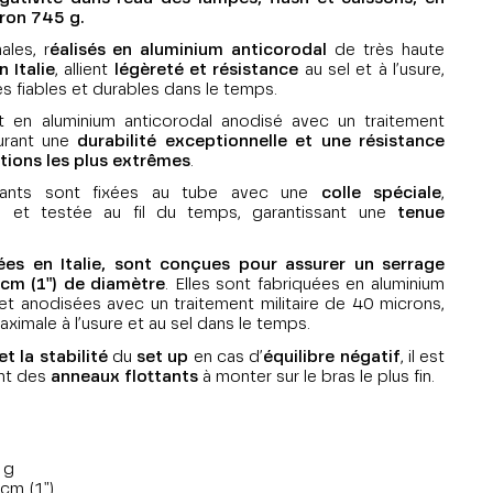
ron 745 g.
ales, r
éalisés en aluminium anticorodal
de très haute
 Italie
, allient
légèreté et résistance
au sel et à l’usure,
 fiables et durables dans le temps.
 en aluminium anticorodal anodisé avec un traitement
surant une
durabilité exceptionnelle et une
résistance
tions les plus extrêmes
.
ttants sont fixées au tube avec une
colle spéciale
,
e et testée au fil du temps, garantissant une
tenue
ées en Italie, sont conçues pour assurer un serrage
 cm (1") de diamètre
. Elles sont fabriquées en aluminium
 et anodisées avec un traitement militaire de 40 microns,
ximale à l’usure et au sel dans le temps.
et la stabilité
du
set up
en cas d’
équilibre négatif
, il est
nt des
anneaux flottants
à monter sur le bras le plus fin.
 g
cm (1")