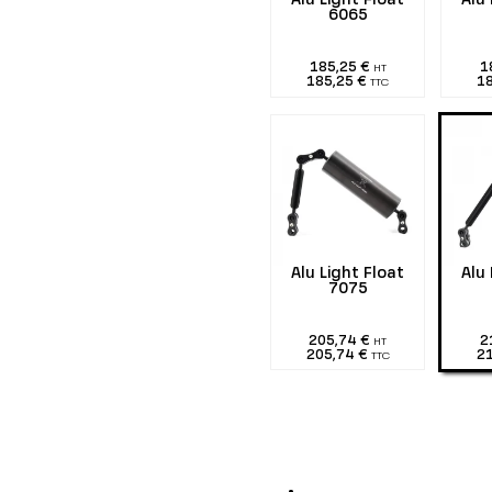
Alu Light Float
Alu 
6065
185,25 €
1
HT
185,25 €
1
TTC
Alu Light Float
Alu 
7075
205,74 €
2
HT
205,74 €
2
TTC