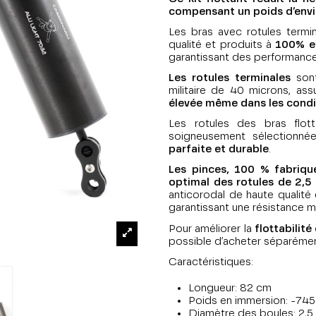
compensant un poids d’envi
Les bras avec rotules termin
qualité et produits à
100% en
garantissant des performances
Les rotules terminales
sont
militaire de 40 microns, as
élevée même dans les condi
Les rotules des bras flo
soigneusement sélectionné
parfaite et durable
.
Les pinces, 100 % fabriqu
optimal des rotules de 2,5
anticorodal de haute qualité
garantissant une résistance ma
Pour améliorer la
flottabilité 
possible d’acheter séparéme
Caractéristiques:
Longueur: 82 cm
Poids en immersion: -745
Diamètre des boules: 2,5 