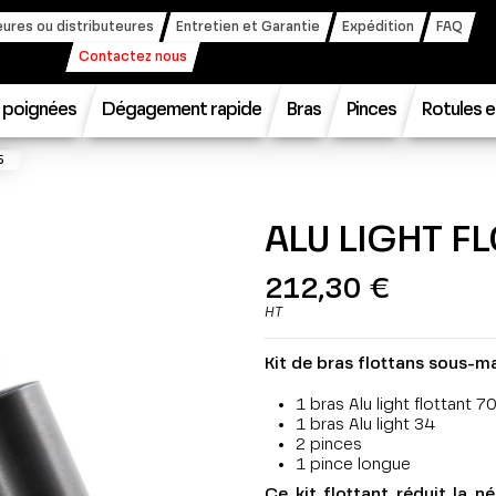
ures ou distributeures
Entretien et Garantie
Expédition
FAQ
Contactez nous
t poignées
Dégagement rapide
Bras
Pinces
Rotules e
5
ALU LIGHT F
212,30 €
HT
Kit de bras flottans sous-m
1 bras Alu light flottant 7
1 bras Alu light 34
2 pinces
1 pince longue
Ce kit flottant réduit la n