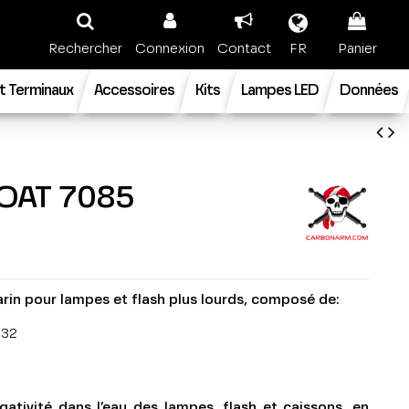
Rechercher
Connexion
Contact
FR
Panier
t Terminaux
Accessoires
Kits
Lampes LED
Données
LOAT 7085
arin pour lampes et flash plus lourds, composé de:
032
égativité dans l’eau des lampes, flash et caissons, en