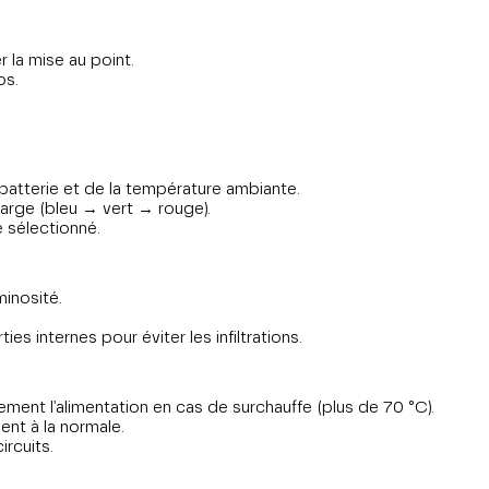
 la mise au point.
os.
 batterie et de la température ambiante.
harge (bleu → vert → rouge).
 sélectionné.
minosité.
internes pour éviter les infiltrations.
nt l'alimentation en cas de surchauffe (plus de 70 °C).
ent à la normale.
ircuits.