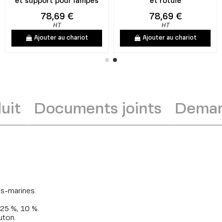
et support pour lampes
et rotule
78,69 €
78,69 €
HT
HT
Ajouter au chariot
Ajouter au chariot
uit
Documents joints
Deman
us-marines.
 25 %, 10 %.
uton.