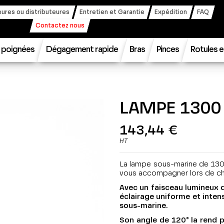
ures ou distributeures
Entretien et Garantie
Expédition
FAQ
Contactez nous
t poignées
Dégagement rapide
Bras
Pinces
Rotules e
LAMPE 1300
143,44 €
HT
La lampe sous-marine de 1300 
vous accompagner lors de ch
Avec un faisceau lumineux d
éclairage uniforme et intens
sous-marine.
Son angle de 120° la rend 