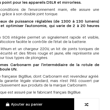
oint pour les appareils DSLR et mirrorless.
onditions de l’environnement marin, elle assure une
 grâce à son double joint torique.
veaux de puissance réglables (de 1300 à 130 lumens)
 et optimiser l’autonomie, qui varie de 2 à 20 heures
n SOS intégrée permet un signalement rapide et visible,
ticolore facilite le contrôle de l’état de la batterie.
lithium et un chargeur 220V, un kit de joints toriques de
curité et des filtres rouge et jaune, elle représente une
pour tous types de plongées.
tèmes Carbonarm par l'intermédiaire de la rotule de
 boule UN.
é française BigBlue, dont Carbonarm est revendeur agréé.
la garantie légale standard, mais n’est PAS couvert par
clusivement aux produits de la marque Carbonarm.
ue est assuré par le fabricant français BigBlue.
Ajouter au panier