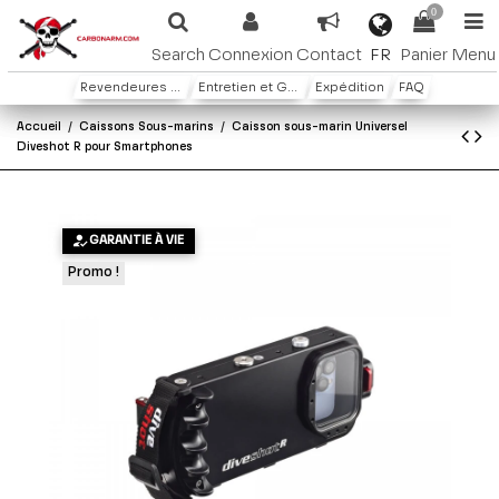
0
FR
Search
Connexion
Contact
Panier
Menu
Revendeures ou distributeures
Entretien et Garantie
Expédition
FAQ
Accueil
Caissons Sous-marins
Caisson sous-marin Universel
Diveshot R pour Smartphones
GARANTIE À VIE
Promo !