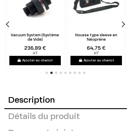
Vacuum System (Système
Housse type sleeve en
de Vide)
Néoprène
236,89 €
64,75 €
HT
HT
Ajouter au chariot
Ajouter au chariot
Description
Détails du produit