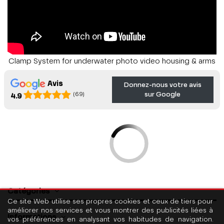
Clamp System for underwater photo video housing & arms
Avis
Donnez-nous votre avis
sur Google
(69)
4.9
Catégories
Ce site Web utilise ses propres cookies et ceux de tiers pour
améliorer nos services et vous montrer des publicités liées à
Informations
vos préférences en analysant vos habitudes de navigation.